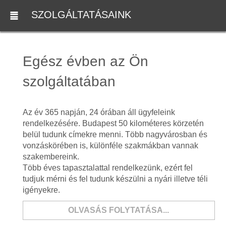
SZOLGÁLTATÁSAINK
Egész évben az Ön
szolgáltatában
Az év 365 napján, 24 órában áll ügyfeleink
rendelkezésére. Budapest 50 kilométeres körzetén
belül tudunk címekre menni. Több nagyvárosban és
vonzáskörében is, különféle szakmákban vannak
szakembereink.
Több éves tapasztalattal rendelkezünk, ezért fel
tudjuk mérni és fel tudunk készülni a nyári illetve téli
igényekre.
OLVASÁS FOLYTATÁSA...