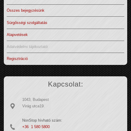
Összes bejegyzésünk
Sürgősségi szolgáltatás
Alapvetések
Adatvédelmi tájékoztató
Regisztráció
Kapcsolat:
1043, Budapest
Virág utca19.
NonStop hívható szám:
+36 1 580 5800