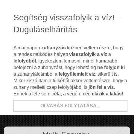
Segítség visszafolyik a víz! –
Duguláselhárítás
A mai napon
zuhanyzás
közben vettem észre, hogy
a rendes működés helyett
visszafolyik a víz
a
lefolyóból
. Igyekeztem lemosni, minél hamarabb
befejezni a zuhanyzást, hogy lehetőleg
ne folyjon ki
a zuhanytálcámból a
felgyülemlett víz
, sikerült is.
Mikor kiszálltam a fülkéből akkor vettem észre, hogy a
zuhany melletti csap lefolyójából is
jön fel a víz.
Ennek a fele sem tréfa, a végén még
elázik a lakás
!
OLVASÁS FOLYTATÁSA...