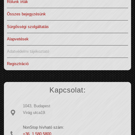
Rólunk írták
Összes bejegyzésünk
Sürgősségi szolgáltatás
Alapvetések
Adatvédelmi tájékoztató
Regisztráció
Kapcsolat:
1043, Budapest
Virág utca19.
NonStop hívható szám:
+36 1 580 5800