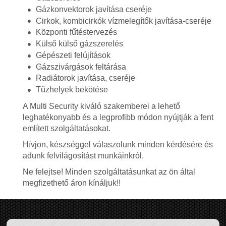
Gázkonvektorok javítása cseréje
Cirkok, kombicirkók vízmelegítők javítása-cseréje
Központi fűtéstervezés
Külső külső gázszerelés
Gépészeti felújítások
Gázszivárgások feltárása
Radiátorok javítása, cseréje
Tűzhelyek bekötése
A Multi Security kiváló szakemberei a lehető
leghatékonyabb és a legprofibb módon nyújtják a fent
említett szolgáltatásokat.
Hívjon, készséggel válaszolunk minden kérdésére és
adunk felvilágosítást munkáinkról.
Ne felejtse! Minden szolgáltatásunkat az ön által
megfizethető áron kínáljuk!!