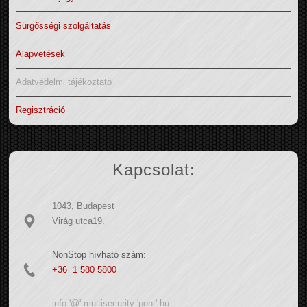
Sürgősségi szolgáltatás
Alapvetések
Adatvédelmi tájékoztató
Regisztráció
Kapcsolat:
1043, Budapest
Virág utca19.
NonStop hívható szám:
+36 1 580 5800
info '@' multisecurity 'pont' hu