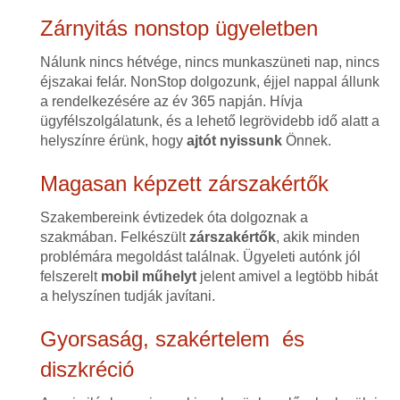
Zárnyitás nonstop ügyeletben
Nálunk nincs hétvége, nincs munkaszüneti nap, nincs
éjszakai felár. NonStop dolgozunk, éjjel nappal állunk
a rendelkezésére az év 365 napján. Hívja
ügyfélszolgálatunk, és a lehető legrövidebb idő alatt a
helyszínre érünk, hogy
ajtót nyissunk
Önnek.
Magasan képzett zárszakértők
Szakembereink évtizedek óta dolgoznak a
szakmában. Felkészült
zárszakértők
, akik minden
problémára megoldást találnak. Ügyeleti autónk jól
felszerelt
mobil műhelyt
jelent amivel a legtöbb hibát
a helyszínen tudják javítani.
Gyorsaság, szakértelem és
diszkréció