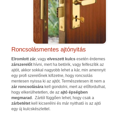
Roncsolásmentes ajtónyitás
Elromlott zár
, vagy
elveszett kulcs
esetén érdemes
zárszerelőt
hívni, mert ha betörik, vagy felfeszítik az
ajtót, akkor sokkal nagyobb lehet a kár, min amennyit
egy profi szerelőnek kifizetne, hogy roncsolás
mentesen nyissa ki az ajtót. Természetesen itt nem a
zár roncsolására
kell gondolni, mert az előfordulhat,
hogy elkerülhetetlen, de az
ajtó épségben
megmarad
. Zártól függően lehet, hogy csak a
zárbetétet
kell kicserélni és már nyitható is az ajtó
egy új kulcskészlettel.