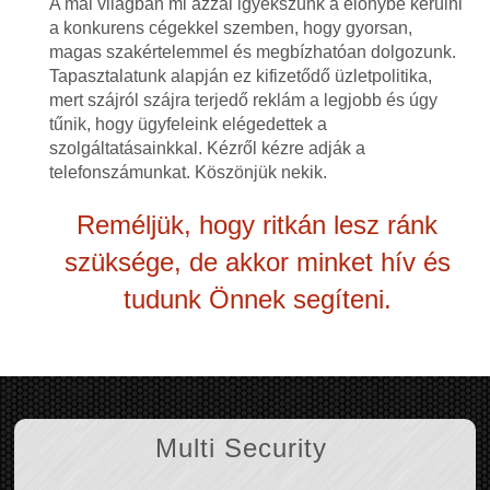
A mai világban mi azzal igyekszünk a előnybe kerülni
a konkurens cégekkel szemben, hogy gyorsan,
magas szakértelemmel és megbízhatóan dolgozunk.
Tapasztalatunk alapján ez kifizetődő üzletpolitika,
mert szájról szájra terjedő reklám a legjobb és úgy
tűnik, hogy ügyfeleink elégedettek a
szolgáltatásainkkal. Kézről kézre adják a
telefonszámunkat. Köszönjük nekik.
Reméljük, hogy ritkán lesz ránk
szüksége, de akkor minket hív és
tudunk Önnek segíteni.
Multi Security