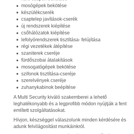
mosógépek bekötése
készülékcserék
csaptelep javítások-cserék
új rendszerek kiépítése
csőhálózatok kiépítése
lefolyórendszerek tisztítása- felújítása
régi vezetékek átépítése
szaniterek cseréje
fürdőszobai átalakítások
mosogatógépek bekötése
szifonok tisztítása-cseréje
szerelvények cseréje
zuhanykabinok beépítése
A Multi Security kiváló szakemberei a lehető
leghatékonyabb és a legprofibb módon nyújtják a fent
említett szolgáltatásokat.
Hívjon, készséggel válaszolunk minden kérdésére és
adunk felvilágosítást munkáinkról.