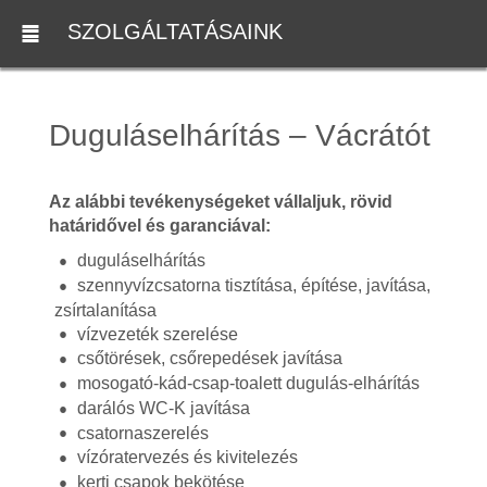
SZOLGÁLTATÁSAINK
Duguláselhárítás – Vácrátót
Az alábbi tevékenységeket vállaljuk, rövid
határidővel és garanciával:
duguláselhárítás
szennyvízcsatorna tisztítása, építése, javítása,
zsírtalanítása
vízvezeték szerelése
csőtörések, csőrepedések javítása
mosogató-kád-csap-toalett dugulás-elhárítás
darálós WC-K javítása
csatornaszerelés
vízóratervezés és kivitelezés
kerti csapok bekötése