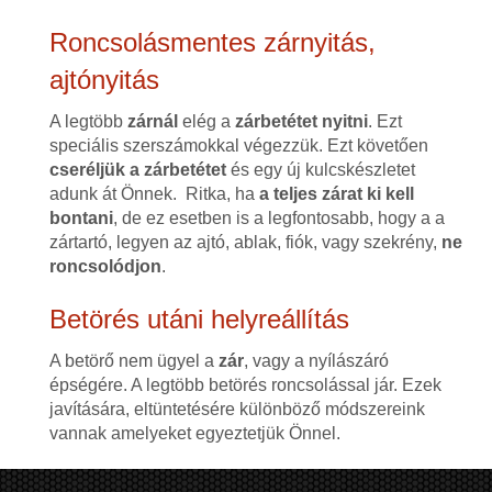
Roncsolásmentes zárnyitás,
ajtónyitás
A legtöbb
zárnál
elég a
zárbetétet nyitni
. Ezt
speciális szerszámokkal végezzük. Ezt követően
cseréljük a zárbetétet
és egy új kulcskészletet
adunk át Önnek. Ritka, ha
a teljes zárat ki kell
bontani
, de ez esetben is a legfontosabb, hogy a a
zártartó, legyen az ajtó, ablak, fiók, vagy szekrény,
ne
roncsolódjon
.
Betörés utáni helyreállítás
A betörő nem ügyel a
zár
, vagy a nyílászáró
épségére. A legtöbb betörés roncsolással jár. Ezek
javítására, eltüntetésére különböző módszereink
vannak amelyeket egyeztetjük Önnel.