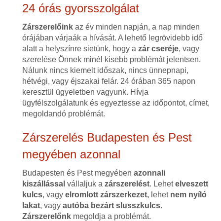
24 órás gyorsszolgálat
Zárszerelőink
az év minden napján, a nap minden
órájában várjaák a hívását. A lehető legrövidebb idő
alatt a helyszínre sietünk, hogy a
zár cseréje
, vagy
szerelése Önnek minél kisebb problémát jelentsen.
Nálunk nincs kiemelt időszak, nincs ünnepnapi,
hétvégi, vagy éjszakai felár. 24 órában 365 napon
keresztül ügyeletben vagyunk. Hívja
ügyfélszolgálatunk és egyeztesse az időpontot, címet,
megoldandó problémát.
Zárszerelés Budapesten és Pest
megyében azonnal
Budapesten és Pest megyében
azonnali
kiszállással
vállaljuk a
zárszerelést
. Lehet
elveszett
kulcs
, vagy
elromlott zárszerkezet,
lehet
nem nyíló
lakat
, vagy
autóba bezárt slusszkulcs
.
Zárszerelőnk
megoldja a problémát.