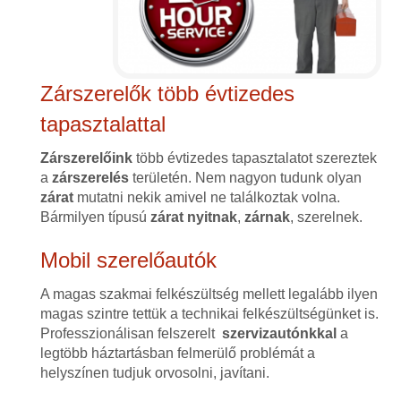
Zárszerelők több évtizedes
tapasztalattal
Zárszerelőink
több évtizedes tapasztalatot szereztek
a
zárszerelés
területén. Nem nagyon tudunk olyan
zárat
mutatni nekik amivel ne találkoztak volna.
Bármilyen típusú
zárat
nyitnak
,
zárnak
, szerelnek.
Mobil szerelőautók
A magas szakmai felkészültség mellett legalább ilyen
magas szintre tettük a technikai felkészültségünket is.
Professzionálisan felszerelt
szervizautónkkal
a
legtöbb háztartásban felmerülő problémát a
helyszínen tudjuk orvosolni, javítani.