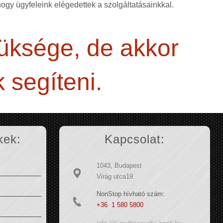
 hogy ügyfeleink elégedettek a szolgáltatásainkkal.
züksége, de akkor
 segíteni.
kek:
Kapcsolat:
1043, Budapest
Virág utca19.
NonStop hívható szám:
+36 1 580 5800