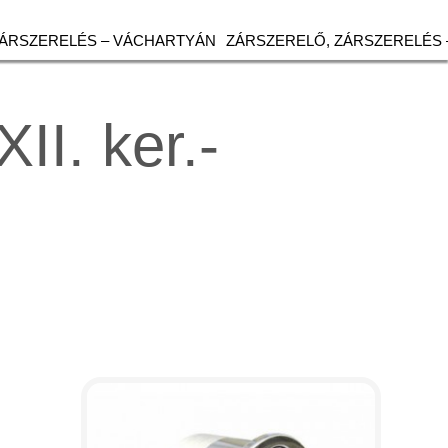
ZÁRSZERELÉS – VÁCHARTYÁN
ZÁRSZERELŐ, ZÁRSZERELÉS 
II. ker.-