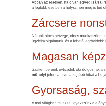
Abban az esetben, ha olyan
egyedi zárral
r
a legtöbb esetben a helyszínen meg is tud o
Zárcsere nons
Nálunk nincs hétvége, nincs munkaszüneti na
ügyfélszolgálatunk, és a lehető legrövidebb 
Magasan képze
Szakembereink évtizedek óta dolgoznak a 
műhelyt
jelent amivel a legtöbb hibát a hely
Gyorsaság, sz
A mai világban mi azzal igyekszünk a előn