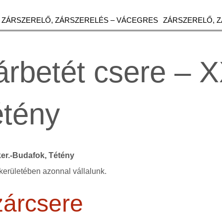
ZÁRSZERELŐ, ZÁRSZERELÉS – VÁCEGRES
ZÁRSZERELŐ, 
rbetét csere – XX
étény
 ker.-Budafok, Tétény
kerületében azonnal vállalunk.
zárcsere