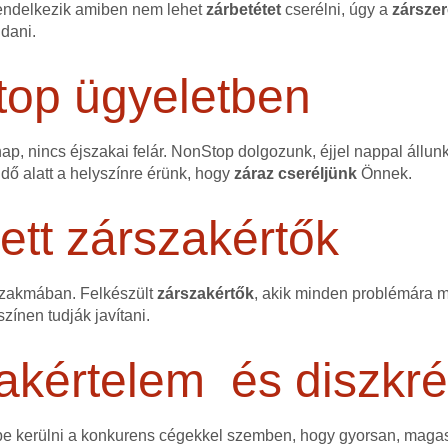
endelkezik amiben nem lehet
zárbetétet
cserélni, úgy a
zárszer
ldani.
top ügyeletben
p, nincs éjszakai felár. NonStop dolgozunk, éjjel nappal állun
idő alatt a helyszínre érünk, hogy
záraz cseréljünk
Önnek.
tt zárszakértők
szakmában. Felkészült
zárszakértők
, akik minden problémára me
színen tudják javítani.
akértelem és diszkré
ybe kerülni a konkurens cégekkel szemben, hogy gyorsan, mag