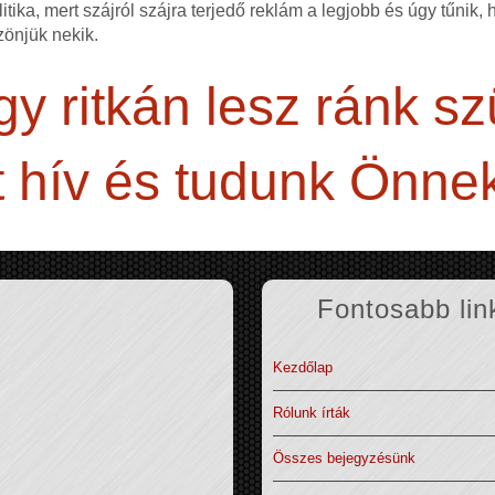
itika, mert szájról szájra terjedő reklám a legjobb és úgy tűnik,
zönjük nekik.
y ritkán lesz ránk s
 hív és tudunk Önnek
Fontosabb lin
Kezdőlap
Rólunk írták
Összes bejegyzésünk