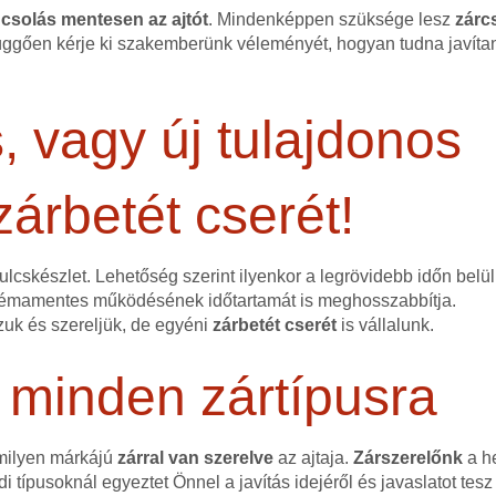
csolás mentesen az ajtót
. Mindenképpen szüksége lesz
zárc
függően kérje ki szakemberünk véleményét, hogyan tudna javítan
, vagy új tulajdonos
zárbetét cserét!
ulcskészlet. Lehetőség szerint ilyenkor a legrövidebb időn belü
émamentes működésének időtartamát is meghosszabbítja.
uk és szereljük, de egyéni
zárbetét cserét
is vállalunk.
 minden zártípusra
 milyen márkájú
zárral van szerelve
az ajtaja.
Zárszerelőnk
a he
i típusoknál egyeztet Önnel a javítás idejéről és javaslatot te