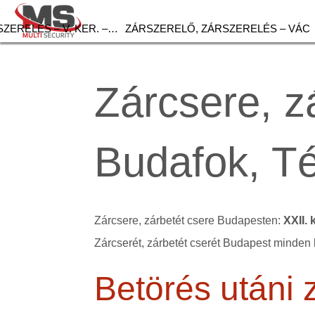
ZERELÉS – V. KER. –…
ZÁRSZERELŐ, ZÁRSZERELÉS – VÁC
Zárcsere, zá
Budafok, T
Zárcsere, zárbetét csere Budapesten:
XXII.
Zárcserét, zárbetét cserét Budapest minden 
Betörés utáni 