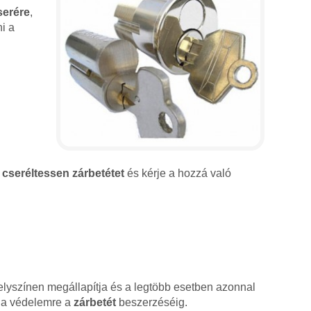
serére
,
i a
l
cseréltessen zárbetétet
és kérje a hozzá való
lyszínen megállapítja és a legtöbb esetben azonnal
sz a védelemre a
zárbetét
beszerzéséig.