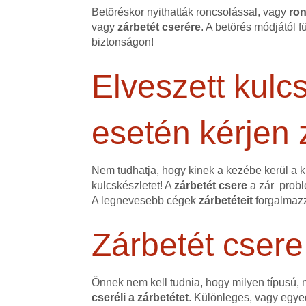
Betöréskor nyithatták roncsolással, vagy
ron
vagy
zárbetét cserére
. A betörés módjától 
biztonságon!
Elveszett kulcs
esetén kérjen 
Nem tudhatja, hogy kinek a kezébe kerül a k
kulcskészletet! A
zárbetét csere
a zár probl
A legnevesebb cégek
zárbetéteit
forgalmazz
Zárbetét csere
Önnek nem kell tudnia, hogy milyen típusú,
cseréli a zárbetétet
. Különleges, vagy egyed