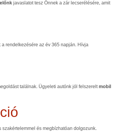
előnk
javaslatot tesz Önnek a zár lecserélésére, amit
k a rendelkezésére az év 365 napján. Hívja
goldást találnak. Ügyeleti autónk jól felszerelt
mobil
ció
as szakértelemmel és megbízhatóan dolgozunk.