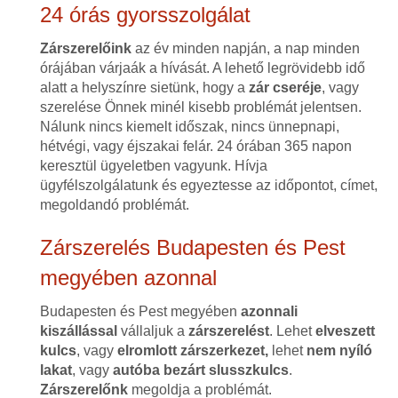
24 órás gyorsszolgálat
Zárszerelőink
az év minden napján, a nap minden
órájában várjaák a hívását. A lehető legrövidebb idő
alatt a helyszínre sietünk, hogy a
zár cseréje
, vagy
szerelése Önnek minél kisebb problémát jelentsen.
Nálunk nincs kiemelt időszak, nincs ünnepnapi,
hétvégi, vagy éjszakai felár. 24 órában 365 napon
keresztül ügyeletben vagyunk. Hívja
ügyfélszolgálatunk és egyeztesse az időpontot, címet,
megoldandó problémát.
Zárszerelés Budapesten és Pest
megyében azonnal
Budapesten és Pest megyében
azonnali
kiszállással
vállaljuk a
zárszerelést
. Lehet
elveszett
kulcs
, vagy
elromlott zárszerkezet,
lehet
nem nyíló
lakat
, vagy
autóba bezárt slusszkulcs
.
Zárszerelőnk
megoldja a problémát.