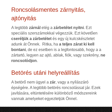
Roncsolásmentes zárnyitás,
ajtónyitás
A legtöbb
zárnál
elég a
zárbetétet nyitni
. Ezt
speciális szerszámokkal végezzük. Ezt követően
cseréljük a zárbetétet
és egy új kulcskészletet
adunk át Önnek. Ritka, ha
a teljes zárat ki kell
bontani
, de ez esetben is a legfontosabb, hogy a a
zártartó, legyen az ajtó, ablak, fiók, vagy szekrény,
ne
roncsolódjon
.
Betörés utáni helyreállítás
A betörő nem ügyel a
zár
, vagy a nyílászáró
épségére. A legtöbb betörés roncsolással jár. Ezek
javítására, eltüntetésére különböző módszereink
vannak amelyeket egyeztetjük Önnel.