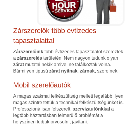
Zárszerelők több évtizedes
tapasztalattal
Zárszerelőink
több évtizedes tapasztalatot szereztek
a
zárszerelés
területén. Nem nagyon tudunk olyan
zárat
mutatni nekik amivel ne találkoztak volna.
Bármilyen típusú
zárat
nyitnak
,
zárnak
, szerelnek.
Mobil szerelőautók
A magas szakmai felkészültség mellett legalább ilyen
magas szintre tettük a technikai felkészültségünket is.
Professzionálisan felszerelt
szervizautónkkal
a
legtöbb háztartásban felmerülő problémát a
helyszínen tudjuk orvosolni, javítani.