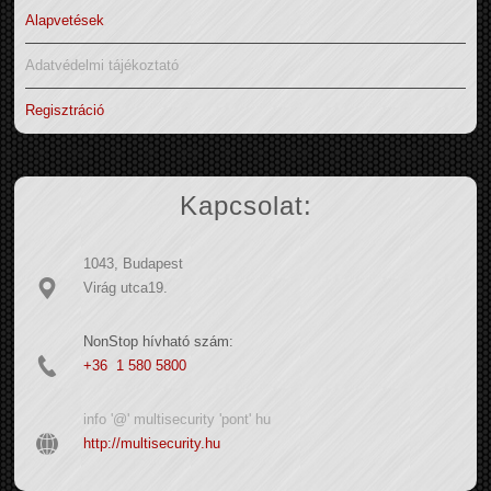
Alapvetések
Adatvédelmi tájékoztató
Regisztráció
Kapcsolat:
1043, Budapest
Virág utca19.
NonStop hívható szám:
+36 1 580 5800
info '@' multisecurity 'pont' hu
http://multisecurity.hu