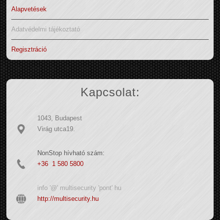
Alapvetések
Adatvédelmi tájékoztató
Regisztráció
Kapcsolat:
1043, Budapest
Virág utca19.
NonStop hívható szám:
+36 1 580 5800
info '@' multisecurity 'pont' hu
http://multisecurity.hu