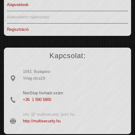
Alapvetések
Adatvédelmi tájékoztató
Regisztráció
Kapcsolat:
1043, Budapest
Virág utca19.
NonStop hívható szám:
+36 1 580 5800
info '@' multisecurity 'pont' hu
http://multisecurity.hu