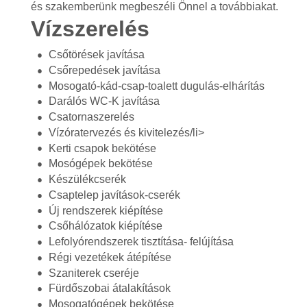
és szakemberünk megbeszéli Önnel a továbbiakat.
Vízszerelés
Csőtörések javítása
Csőrepedések javítása
Mosogató-kád-csap-toalett dugulás-elhárítás
Darálós WC-K javítása
Csatornaszerelés
Vízóratervezés és kivitelezés/li>
Kerti csapok bekötése
Mosógépek bekötése
Készülékcserék
Csaptelep javítások-cserék
Új rendszerek kiépítése
Csőhálózatok kiépítése
Lefolyórendszerek tisztítása- felújítása
Régi vezetékek átépítése
Szaniterek cseréje
Fürdőszobai átalakítások
Mosogatógépek bekötése