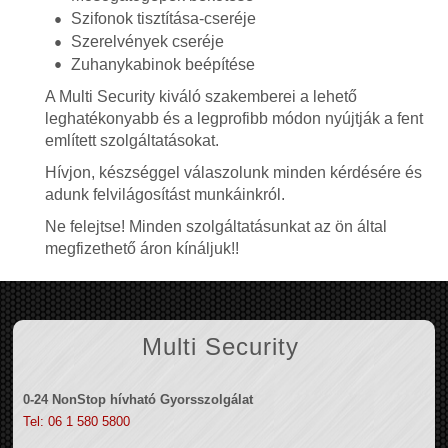
Szifonok tisztítása-cseréje
Szerelvények cseréje
Zuhanykabinok beépítése
A Multi Security kiváló szakemberei a lehető
leghatékonyabb és a legprofibb módon nyújtják a fent
említett szolgáltatásokat.
Hívjon, készséggel válaszolunk minden kérdésére és
adunk felvilágosítást munkáinkról.
Ne felejtse! Minden szolgáltatásunkat az ön által
megfizethető áron kínáljuk!!
Multi Security
0-24 NonStop hívható Gyorsszolgálat
Tel: 06 1 580 5800