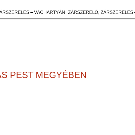
ZÁRSZERELÉS – VÁCHARTYÁN
ZÁRSZERELŐ, ZÁRSZERELÉS 
ÁS PEST MEGYÉBEN