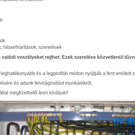
se
tok
 hibaelhárítások, szerelések
 valódi veszélyeket rejthet. Ezek szerelése közvetlenül tűzve
 leghatékonyabb és a legprofibb módon nyújtják a fent említett s
ésére és adunk felvilágosítást munkáinkról.
ltal megfizethető áron kínáljuk!!