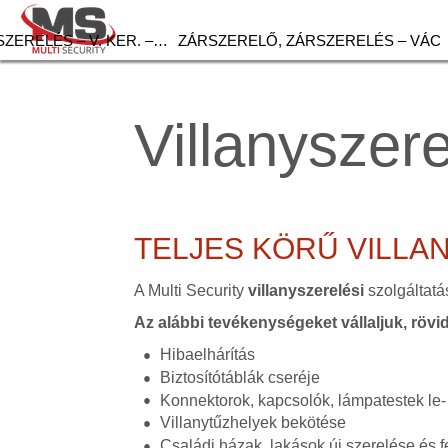
ZERELÉS – V. KER. –…
ZÁRSZERELŐ, ZÁRSZERELÉS – VÁC
Villanyszer
TELJES KÖRŰ VILLA
A Multi Security
villanyszerelési
szolgáltatá
Az alábbi tevékenységeket vállaljuk, rövi
Hibaelhárítás
Biztosítótáblák cseréje
Konnektorok, kapcsolók, lámpatestek le-
Villanytűzhelyek bekötése
Családi házak, lakások új szerelése és fe