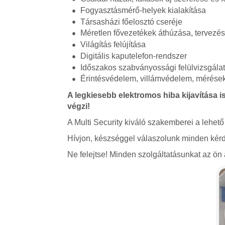
Fogyasztásmérő-helyek kialakítása
Társasházi főelosztó cseréje
Méretlen fővezetékek áthúzása, tervezé
Világítás felújítása
Digitális kaputelefon-rendszer
Időszakos szabványossági felülvizsgála
Érintésvédelem, villámvédelem, mérések,
A legkiesebb elektromos hiba kijavítása is
végzi!
A Multi Security kiváló szakemberei a lehető
Hívjon, készséggel válaszolunk minden kérd
Ne felejtse! Minden szolgáltatásunkat az ön á