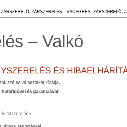
ZÁRSZERELŐ, ZÁRSZERELÉS – VÁCEGRES
ZÁRSZERELŐ, 
elés – Valkó
NYSZERELÉS ÉS HIBAELHÁRÍT
sok széles választékát kínálja.
d határidővel és garanciával:
 és felszerelése
lújítása, tervezéssel