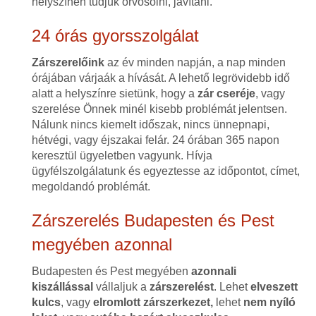
helyszínen tudjuk orvosolni, javítani.
24 órás gyorsszolgálat
Zárszerelőink
az év minden napján, a nap minden
órájában várjaák a hívását. A lehető legrövidebb idő
alatt a helyszínre sietünk, hogy a
zár cseréje
, vagy
szerelése Önnek minél kisebb problémát jelentsen.
Nálunk nincs kiemelt időszak, nincs ünnepnapi,
hétvégi, vagy éjszakai felár. 24 órában 365 napon
keresztül ügyeletben vagyunk. Hívja
ügyfélszolgálatunk és egyeztesse az időpontot, címet,
megoldandó problémát.
Zárszerelés Budapesten és Pest
megyében azonnal
Budapesten és Pest megyében
azonnali
kiszállással
vállaljuk a
zárszerelést
. Lehet
elveszett
kulcs
, vagy
elromlott zárszerkezet,
lehet
nem nyíló