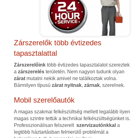
Zárszerelők több évtizedes
tapasztalattal
Zárszerelőink
több évtizedes tapasztalatot szereztek
a
zárszerelés
területén. Nem nagyon tudunk olyan
zárat
mutatni nekik amivel ne találkoztak volna.
Bármilyen típusú
zárat
nyitnak
,
zárnak
, szerelnek.
Mobil szerelőautók
A magas szakmai felkészültség mellett legalább ilyen
magas szintre tettük a technikai felkészültségünket is.
Professzionálisan felszerelt
szervizautónkkal
a
legtöbb háztartásban felmerülő problémát a