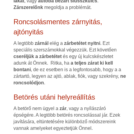
lakat
, vagy
autóba bezárt slusszkulcs
.
Zárszerelőnk
megoldja a problémát.
Roncsolásmentes zárnyitás,
ajtónyitás
A legtöbb
zárnál
elég a
zárbetétet nyitni
. Ezt
speciális szerszámokkal végezzük. Ezt követően
cseréljük a zárbetétet
és egy új kulcskészletet
adunk át Önnek. Ritka, ha
a teljes zárat ki kell
bontani
, de ez esetben is a legfontosabb, hogy a a
zártartó, legyen az ajtó, ablak, fiók, vagy szekrény,
ne
roncsolódjon
.
Betörés utáni helyreállítás
A betörő nem ügyel a
zár
, vagy a nyílászáró
épségére. A legtöbb betörés roncsolással jár. Ezek
javítására, eltüntetésére különböző módszereink
vannak amelyeket egyeztetjük Önnel.