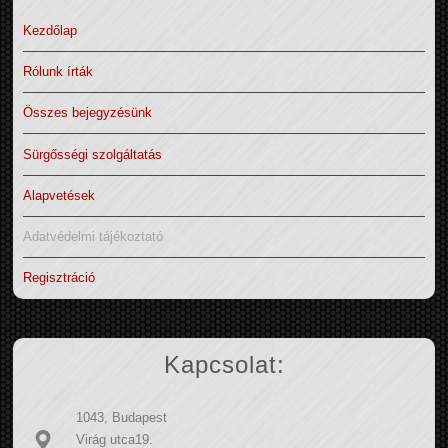
Kezdőlap
Rólunk írták
Összes bejegyzésünk
Sürgősségi szolgáltatás
Alapvetések
Adatvédelmi tájékoztató
Regisztráció
Kapcsolat:
1043, Budapest
Virág utca19.