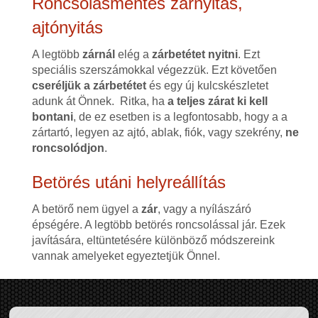
Roncsolásmentes zárnyitás,
ajtónyitás
A legtöbb
zárnál
elég a
zárbetétet nyitni
. Ezt
speciális szerszámokkal végezzük. Ezt követően
cseréljük a zárbetétet
és egy új kulcskészletet
adunk át Önnek. Ritka, ha
a teljes zárat ki kell
bontani
, de ez esetben is a legfontosabb, hogy a a
zártartó, legyen az ajtó, ablak, fiók, vagy szekrény,
ne
roncsolódjon
.
Betörés utáni helyreállítás
A betörő nem ügyel a
zár
, vagy a nyílászáró
épségére. A legtöbb betörés roncsolással jár. Ezek
javítására, eltüntetésére különböző módszereink
vannak amelyeket egyeztetjük Önnel.