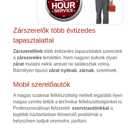
Zárszerelők több évtizedes
tapasztalattal
Zárszerelőink
több évtizedes tapasztalatot szereztek
a
zárszerelés
területén. Nem nagyon tudunk olyan
zárat
mutatni nekik amivel ne találkoztak volna.
Bármilyen típusú
zárat
nyitnak
,
zárnak
, szerelnek.
Mobil szerelőautók
A magas szakmai felkészültség mellett legalább ilyen
magas szintre tettük a technikai felkészültségünket is.
Professzionálisan felszerelt
szervizautónkkal
a
legtöbb háztartásban felmerülő problémát a
helyszínen tudjuk orvosolni, javítani.