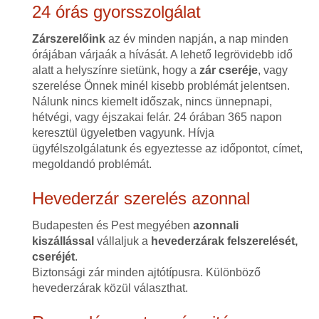
24 órás gyorsszolgálat
Zárszerelőink
az év minden napján, a nap minden
órájában várjaák a hívását. A lehető legrövidebb idő
alatt a helyszínre sietünk, hogy a
zár cseréje
, vagy
szerelése Önnek minél kisebb problémát jelentsen.
Nálunk nincs kiemelt időszak, nincs ünnepnapi,
hétvégi, vagy éjszakai felár. 24 órában 365 napon
keresztül ügyeletben vagyunk. Hívja
ügyfélszolgálatunk és egyeztesse az időpontot, címet,
megoldandó problémát.
Hevederzár szerelés azonnal
Budapesten és Pest megyében
azonnali
kiszállással
vállaljuk a
hevederzárak felszerelését,
cseréjét
.
Biztonsági zár minden ajtótípusra. Különböző
hevederzárak közül választhat.