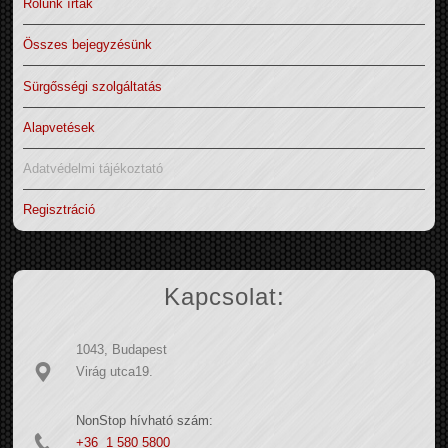
Rólunk írták
Összes bejegyzésünk
Sürgősségi szolgáltatás
Alapvetések
Adatvédelmi tájékoztató
Regisztráció
Kapcsolat:
1043, Budapest
Virág utca19.
NonStop hívható szám:
+36 1 580 5800