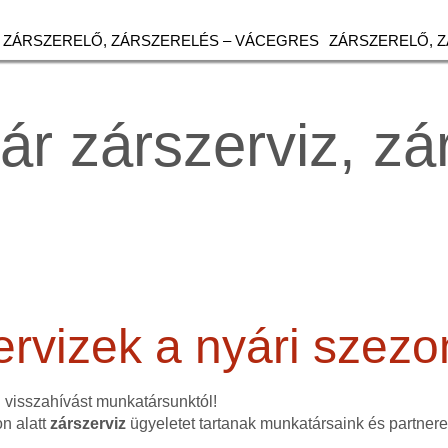
ZÁRSZERELŐ, ZÁRSZERELÉS – VÁCEGRES
ZÁRSZERELŐ, 
ár zárszerviz, zá
ervizek a nyári szez
n visszahívást munkatársunktól!
n alatt
zárszerviz
ügyeletet tartanak munkatársaink és partnere