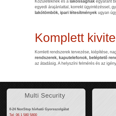
Közületeknek és a
lakosságnak
egyaránt bi
egyedi árajánlattal, korrekt ügyintézéssel,
lakótömbök, ipari létesítmények
ugyan úgy
Komplett kivite
Komlett rendszerek tervezése, kiépítése, na
rendszerek, kaputelefonok, beléptető rend
az átadásig. A helyszíni felmérés és az igé
Multi Security
0-24 NonStop hívható Gyorsszolgálat
Tel: 06 1 580 5800