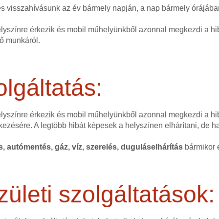
nes visszahívásunk az év bármely napján, a nap bármely órájáb
elyszínre érkezik és mobil műhelyünkből azonnal megkezdi a hib
dő munkáról.
lgáltatás:
helyszínre érkezik és mobil műhelyünkből azonnal megkezdi a hi
kezésére. A legtöbb hibát képesek a helyszínen elhárítani, de 
és, autómentés, gáz, víz, szerelés, duguláselhárítás
bármikor e
zületi szolgáltatások: