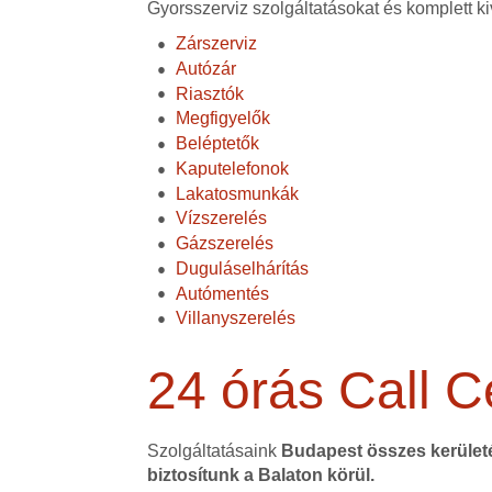
Gyorsszerviz szolgáltatásokat és komplett ki
Zárszerviz
Autózár
Riasztók
Megfigyelők
Beléptetők
Kaputelefonok
Lakatosmunkák
Vízszerelés
Gázszerelés
Duguláselhárítás
Autómentés
Villanyszerelés
24 órás Call C
Szolgáltatásaink
Budapest összes kerüle
biztosítunk a Balaton körül.