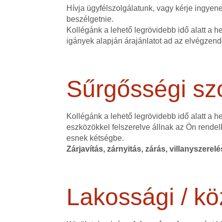
Hívja ügyfélszolgálatunk, vagy kérje ingye
beszélgetnie.
Kollégánk a lehető legrövidebb idő alatt a h
igányek alapján árajánlatot ad az elvégzen
Sűrgősségi szo
Kollégánk a lehető legrövidebb idő alatt a 
eszközökkel felszerelve állnak az Ön rendel
esnek kétségbe.
Zárjavítás, zárnyitás, zárás, villanyszerel
Lakossági / kö