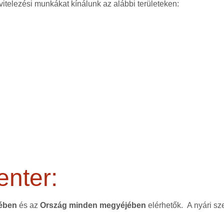
vitelezési munkákat kínálunk az alábbi területeken:
enter:
tében
és az
Ország minden megyéjében
elérhetők. A nyári sz