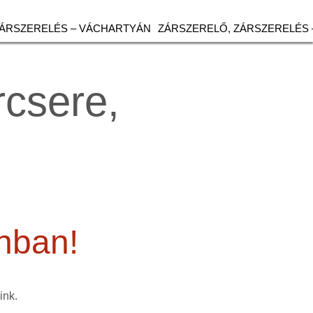
ZÁRSZERELÉS – VÁCHARTYÁN
ZÁRSZERELŐ, ZÁRSZERELÉS 
rcsere,
onban!
ink.