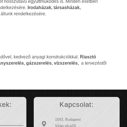
ehet hosszútávú együttműködés is. Minden esetben
endelkezésére.
Irodaházak, társasházak,
állunk rendelkezésére.
ridővel, kedvező anyagi konstrukciókkal.
Riasztó
nyszerelés, gázszerelés, vízszerelés,
a tervezéstől
kek:
Kapcsolat:
1043, Budapest
Virág utca19.