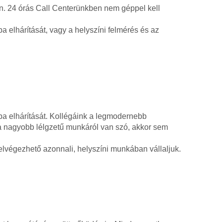
an. 24 órás Call Centerünkben nem géppel kell
a elhárítását, vagy a helyszíni felmérés és az
ba elhárítását. Kollégáink a legmodernebb
ha nagyobb lélgzetű munkáról van szó, akkor sem
lvégezhető azonnali, helyszíni munkában vállaljuk.