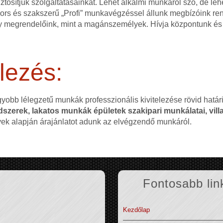
ztosítjuk szolgáltatásainkat. Lehet alkalmi munkáról szó, de l
 gyors és szakszerű „Profi” munkavégzéssel állunk megbízóink r
 megrendelőink, mint a magánszemélyek. Hívja központunk és 
lezés:
gyobb lélegzetű munkák professzionális kivitelezése rövid hatá
szerek, lakatos munkák épületek szakipari munkálatai, villa
nyek alapján árajánlatot adunk az elvégzendő munkáról.
Fontosabb lin
Kezdőlap