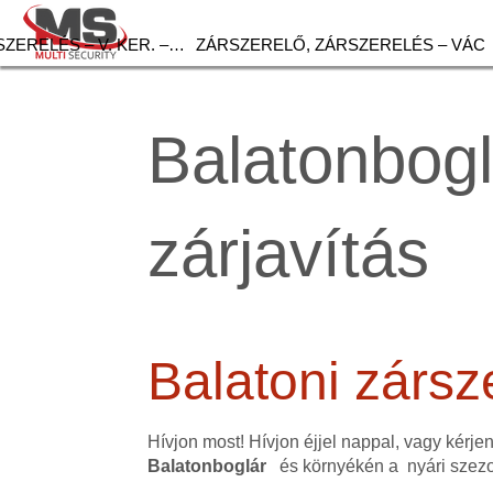
ZERELÉS – V. KER. –…
ZÁRSZERELŐ, ZÁRSZERELÉS – VÁC
Balatonbogl
zárjavítás
Balatoni zársz
Hívjon most! Hívjon éjjel nappal, vagy kérje
Balatonboglár
és környékén a nyári szezo