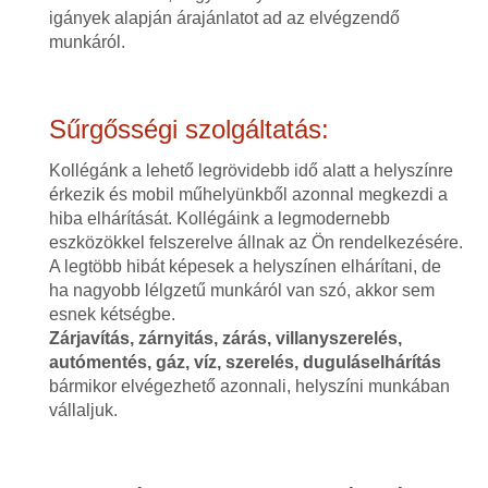
igányek alapján árajánlatot ad az elvégzendő
munkáról.
Sűrgősségi szolgáltatás:
Kollégánk a lehető legrövidebb idő alatt a helyszínre
érkezik és mobil műhelyünkből azonnal megkezdi a
hiba elhárítását. Kollégáink a legmodernebb
eszközökkel felszerelve állnak az Ön rendelkezésére.
A legtöbb hibát képesek a helyszínen elhárítani, de
ha nagyobb lélgzetű munkáról van szó, akkor sem
esnek kétségbe.
Zárjavítás, zárnyitás, zárás, villanyszerelés,
autómentés, gáz, víz, szerelés, duguláselhárítás
bármikor elvégezhető azonnali, helyszíni munkában
vállaljuk.