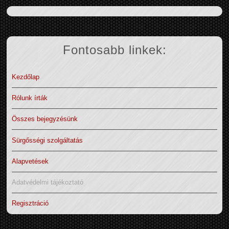
Fontosabb linkek:
Kezdőlap
Rólunk írták
Összes bejegyzésünk
Sürgősségi szolgáltatás
Alapvetések
Adatvédelmi tájékoztató
Regisztráció