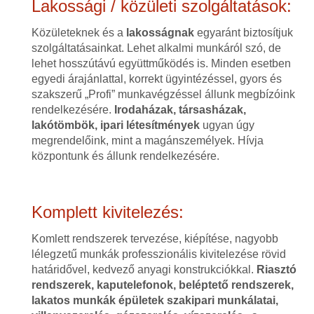
Lakossági / közületi szolgáltatások:
Közületeknek és a
lakosságnak
egyaránt biztosítjuk
szolgáltatásainkat. Lehet alkalmi munkáról szó, de
lehet hosszútávú együttműködés is. Minden esetben
egyedi árajánlattal, korrekt ügyintézéssel, gyors és
szakszerű „Profi” munkavégzéssel állunk megbízóink
rendelkezésére.
Irodaházak, társasházak,
lakótömbök, ipari létesítmények
ugyan úgy
megrendelőink, mint a magánszemélyek. Hívja
központunk és állunk rendelkezésére.
Komplett kivitelezés:
Komlett rendszerek tervezése, kiépítése, nagyobb
lélegzetű munkák professzionális kivitelezése rövid
határidővel, kedvező anyagi konstrukciókkal.
Riasztó
rendszerek, kaputelefonok, beléptető rendszerek,
lakatos munkák épületek szakipari munkálatai,