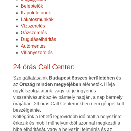
Beléptetők
Kaputelefonok
Lakatosmunkák
Vízszerelés
Gázszerelés
Duguláselhárítás
Autómentés
Villanyszerelés
24 órás Call Center:
Szolgáltatásaink
Budapest összes kerületében
és
az
Ország minden megyéjében
elérhetők. Hívja
ügyfélszolgálatunk, vagy kérje ingyenes
visszahívásunk az év bármely napján, a nap bármely
órájában. 24 órás Call Centerünkben nem géppel kell
beszélgetnie.
Kollégánk a lehető legrövidebb idő alatt a helyszínre
érkezik és mobil műhelyünkből azonnal megkezdi a
hiba elhárítását, vagy a helyszíni felmérés és az