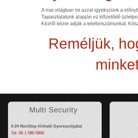
A mai világban mi azzal igyekszünk a előn
Tapasztalatunk alapján ez kifizetődő üzletpol
Kézről kézre adják a telefonszámunkat. Kös
Reméljük, hog
minket
Multi Security
0-24 NonStop hívható Gyorsszolgálat
Tel: 06 1 580 5800