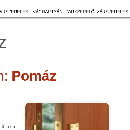
ZÁRSZERELÉS – VÁCHARTYÁN
ZÁRSZERELŐ, ZÁRSZERELÉS 
z
n:
Pomáz
tót, akkor