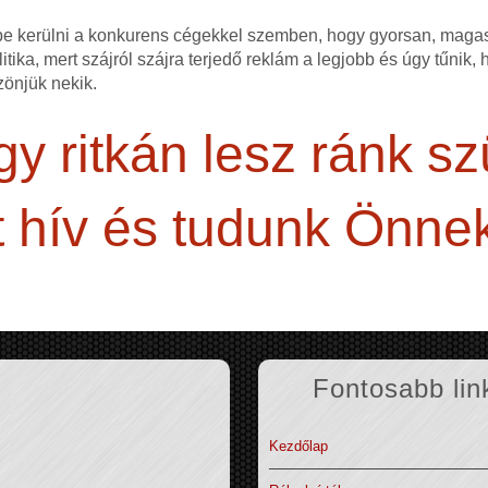
ybe kerülni a konkurens cégekkel szemben, hogy gyorsan, mag
itika, mert szájról szájra terjedő reklám a legjobb és úgy tűnik,
zönjük nekik.
y ritkán lesz ránk s
 hív és tudunk Önnek
Fontosabb lin
Kezdőlap