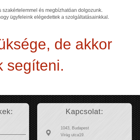
as szakértelemmel és megbízhatóan dolgozunk.
 hogy ügyfeleink elégedettek a szolgáltatásainkkal.
züksége, de akkor
 segíteni.
kek:
Kapcsolat:
1043, Budapest
Virág utca19.