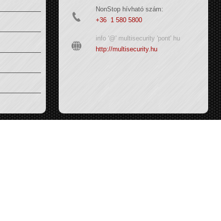
NonStop hívható szám:
+36 1 580 5800
info '@' multisecurity 'pont' hu
http://multisecurity.hu