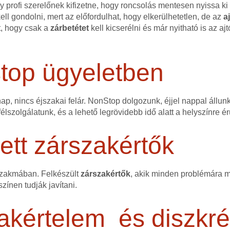
 profi szerelőnek kifizetne, hogy roncsolás mentesen nyissa ki a
ell gondolni, mert az előfordulhat, hogy elkerülhetetlen, de az
a
t, hogy csak a
zárbetétet
kell kicserélni és már nyitható is az ajt
stop ügyeletben
p, nincs éjszakai felár. NonStop dolgozunk, éjjel nappal állun
lszolgálatunk, és a lehető legrövidebb idő alatt a helyszínre 
tt zárszakértők
szakmában. Felkészült
zárszakértők
, akik minden problémára me
színen tudják javítani.
akértelem és diszkré