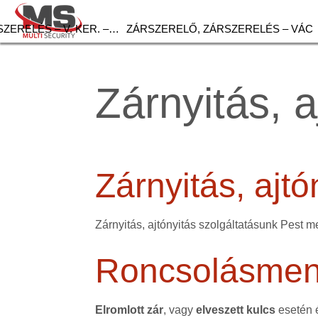
ZERELÉS – V. KER. –…
ZÁRSZERELŐ, ZÁRSZERELÉS – VÁC
Zárnyitás, 
Zárnyitás, ajt
Zárnyitás, ajtónyitás szolgáltatásunk Pest m
Roncsolásment
Elromlott zár
, vagy
elveszett kulcs
esetén