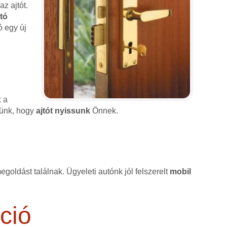
z ajtót.
jtó
ó egy új
k a
érünk, hogy
ajtót nyissunk
Önnek.
goldást találnak. Ügyeleti autónk jól felszerelt
mobil
ció