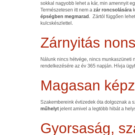
sokkal nagyobb lehet a kár, min amennyit egy
Természetesen itt nem a
zár roncsolására
k
épségben megmarad
. Zártól függően lehe
kulcskészlettel.
Zárnyitás non
Nálunk nincs hétvége, nincs munkaszüneti na
rendelkezésére az év 365 napján. Hívja ügyfé
Magasan képze
Szakembereink évtizedek óta dolgoznak a 
műhelyt
jelent amivel a legtöbb hibát a hely
Gyorsaság, sz