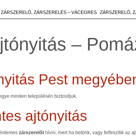
ZÁRSZERELŐ, ZÁRSZERELÉS – VÁCEGRES
ZÁRSZERELŐ, 
ajtónyitás – Pomá
ónyitás Pest megyébe
egye minden településén biztosítjuk.
es ajtónyitás
 érdemes
zárszerelőt
hívni, mert ha betörik, vagy felfeszítik az aj