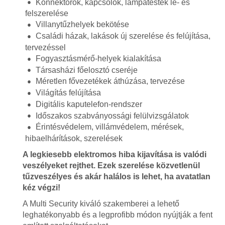
Konnektorok, kapcsolók, lámpatestek le- és
felszerelése
Villanytűzhelyek bekötése
Családi házak, lakások új szerelése és felújítása,
tervezéssel
Fogyasztásmérő-helyek kialakítása
Társasházi főelosztó cseréje
Méretlen fővezetékek áthúzása, tervezése
Világítás felújítása
Digitális kaputelefon-rendszer
Időszakos szabványossági felülvizsgálatok
Érintésvédelem, villámvédelem, mérések,
hibaelhárítások, szerelések
A legkiesebb elektromos hiba kijavítása is valódi
veszélyeket rejthet. Ezek szerelése közvetlenül
tűzveszélyes és akár halálos is lehet, ha avatatlan
kéz végzi!
A Multi Security kiváló szakemberei a lehető
leghatékonyabb és a legprofibb módon nyújtják a fent