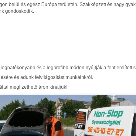
gon belül és egész Európa területén. Szakképzett és nagy gyako
nk gondoskodik.
 leghatékonyabb és a legprofibb módon nyújtják a fent említett s
ésére és adunk felvilágosítást munkáinkról.
ltal megfizethető áron kínáljuk!!