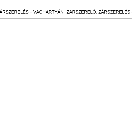
ZÁRSZERELÉS – VÁCHARTYÁN
ZÁRSZERELŐ, ZÁRSZERELÉS 