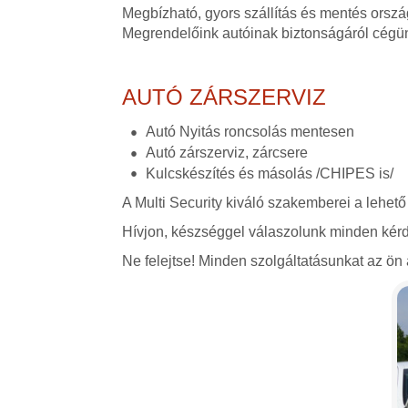
Megbízható, gyors szállítás és mentés orszá
Megrendelőink autóinak biztonságáról cégü
AUTÓ ZÁRSZERVIZ
Autó Nyitás roncsolás mentesen
Autó zárszerviz, zárcsere
Kulcskészítés és másolás /CHIPES is/
A Multi Security kiváló szakemberei a lehető
Hívjon, készséggel válaszolunk minden kérd
Ne felejtse! Minden szolgáltatásunkat az ön á