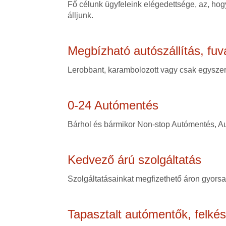
Fő célunk ügyfeleink elégedettsége, az, hogy
álljunk.
Megbízható autószállítás, fuv
Lerobbant, karambolozott vagy csak egyszerű
0-24 Autómentés
Bárhol és bármikor Non-stop Autómentés, Au
Kedvező árú szolgáltatás
Szolgáltatásainkat megfizethető áron gyorsan
Tapasztalt autómentők, felké