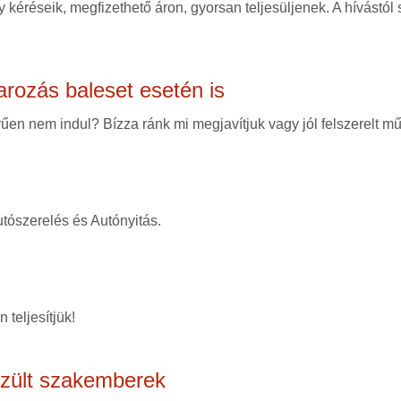
 kéréseik, megfizethető áron, gyorsan teljesüljenek. A hívástól
arozás baleset esetén is
en nem indul? Bízza ránk mi megjavítjuk vagy jól felszerelt mű
tószerelés és Autónyitás.
 teljesítjük!
szült szakemberek