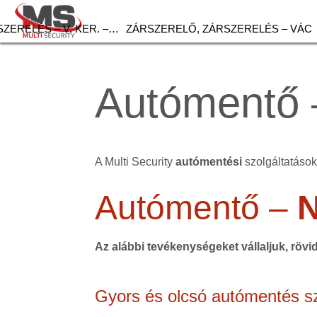
ZERELÉS – V. KER. –…
ZÁRSZERELŐ, ZÁRSZERELÉS – VÁC
Autómentő 
A Multi Security
autómentési
szolgáltatások 
Autómentő –
Az alábbi tevékenységeket vállaljuk, rövi
Gyors és olcsó autómentés sz