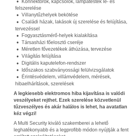
Konnektorok, kapcsolók, lámpatestek le- és
felszerelése
Villanytűzhelyek bekötése
Családi házak, lakások új szerelése és felújítása,
tervezéssel
Fogyasztásmérő-helyek kialakítása
Társasházi főelosztó cseréje
Méretlen fővezetékek áthúzása, tervezése
Világítás felújítása
Digitális kaputelefon-rendszer
Időszakos szabványossági felülvizsgálatok
Érintésvédelem, villámvédelem, mérések,
hibaelhárítások, szerelések
A legkiesebb elektromos hiba kijavítása is valódi
veszélyeket rejthet. Ezek szerelése közvetlenül
tűzveszélyes és akár halálos is lehet, ha avatatlan
kéz végzi!
A Multi Security kiváló szakemberei a lehető
leghatékonyabb és a legprofibb módon nyújtják a fent