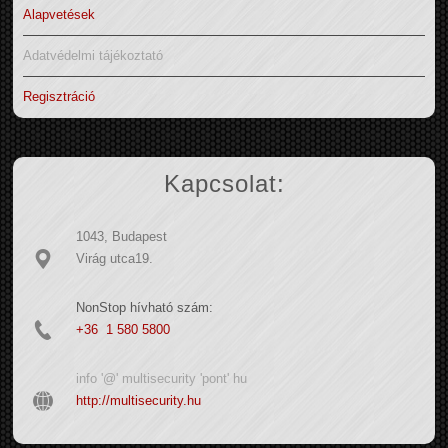
Alapvetések
Adatvédelmi tájékoztató
Regisztráció
Kapcsolat:
1043, Budapest
Virág utca19.
NonStop hívható szám:
+36 1 580 5800
info '@' multisecurity 'pont' hu
http://multisecurity.hu