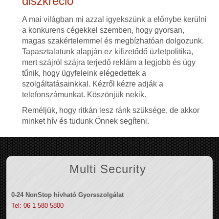
diszkréció
A mai világban mi azzal igyekszünk a előnybe kerülni
a konkurens cégekkel szemben, hogy gyorsan,
magas szakértelemmel és megbízhatóan dolgozunk.
Tapasztalatunk alapján ez kifizetődő üzletpolitika,
mert szájról szájra terjedő reklám a legjobb és úgy
tűnik, hogy ügyfeleink elégedettek a
szolgáltatásainkkal. Kézről kézre adják a
telefonszámunkat. Köszönjük nekik.
Reméljük, hogy ritkán lesz ránk szüksége, de akkor
minket hív és tudunk Önnek segíteni.
Multi Security
0-24 NonStop hívható Gyorsszolgálat
Tel: 06 1 580 5800