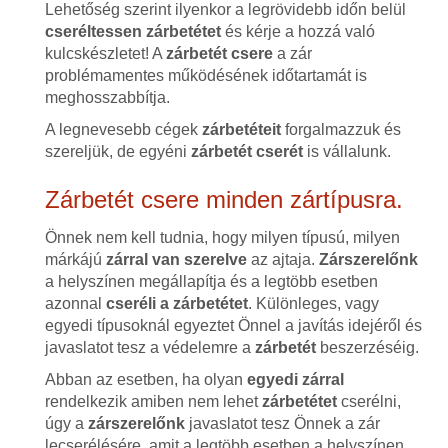
Lehetőség szerint ilyenkor a legrövidebb időn belül
cseréltessen zárbetétet
és kérje a hozzá való
kulcskészletet! A
zárbetét csere
a zár
problémamentes működésének időtartamát is
meghosszabbítja.
A legnevesebb cégek
zárbetéteit
forgalmazzuk és
szereljük, de egyéni
zárbetét cserét
is vállalunk.
Zárbetét csere minden zártípusra.
Önnek nem kell tudnia, hogy milyen típusú, milyen
márkájú
zárral van szerelve
az ajtaja.
Zárszerelőnk
a helyszínen megállapítja és a legtöbb esetben
azonnal
cseréli a zárbetétet
. Különleges, vagy
egyedi típusoknál egyeztet Önnel a javítás idejéről és
javaslatot tesz a védelemre a
zárbetét
beszerzéséig.
Abban az esetben, ha olyan
egyedi zárral
rendelkezik amiben nem lehet
zárbetétet
cserélni,
úgy a
zárszerelőnk
javaslatot tesz Önnek a zár
lecserélésére, amit a legtöbb esetben a helyszínen