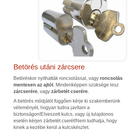
Betörés utáni zárcsere
Betöréskor nyithatták roncsolással, vagy
roncsolás
mentesen az ajtót
. Mindenképpen szüksége lesz
zárcserére
, vagy
zárbetét cserére
.
A betörés módjától függően kérje ki szakemberünk
véleményét, hogyan tudna javítani a
biztonságon!Elveszett kulcs, vagy új tulajdonos
esetén kérjen zárbetét cserét!Nem tudhatja, hogy
kinek a kezébe kerül a kulcskészlet.