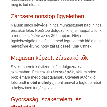
meg is tud oldani.
Zárcsere nonstop ügyeletben
Nálunk nincs hétvége, nincs munkaszüneti nap, nincs
éjszakai felár. NonStop dolgozunk, éjjel nappal állunk
a rendelkezésére az év 365 napján. Hívja
ügyfélszolgálatunk, és a lehető legrövidebb idő alatt a
helyszínre érünk, hogy
záraz cseréljünk
Önnek.
Magasan képzett zárszakértők
Szakembereink évtizedek óta dolgoznak a
szakmában. Felkészült
zárszakértők
, akik minden
problémára megoldást találnak. Ügyeleti autónk jól
felszerelt
mobil műhelyt
jelent amivel a legtöbb hibát
a helyszínen tudják javítani.
Gyorsaság, szakértelem és