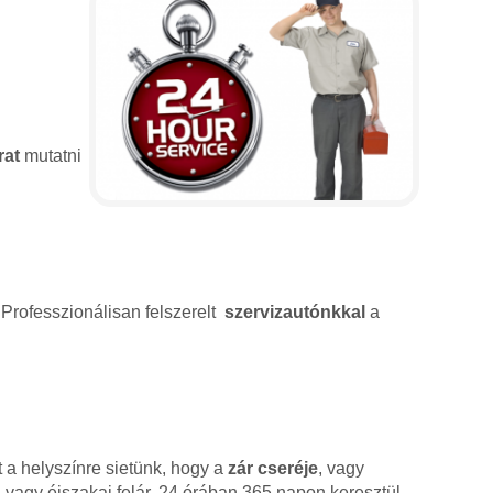
rat
mutatni
 Professzionálisan felszerelt
szervizautónkkal
a
 a helyszínre sietünk, hogy a
zár cseréje
, vagy
 vagy éjszakai felár. 24 órában 365 napon keresztül