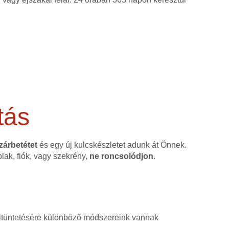
tás
 zárbetétet
és egy új kulcskészletet adunk át Önnek.
blak, fiók, vagy szekrény,
ne roncsolódjon
.
, eltüntetésére különböző módszereink vannak