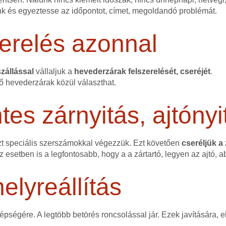
nk és egyeztesse az időpontot, címet, megoldandó problémát.
erelés azonnal
zállással
vállaljuk a
hevederzárak felszerelését, cseréjét
.
ő hevederzárak közül választhat.
s zárnyitás, ajtónyi
zt speciális szerszámokkal végezzük. Ezt követően
cseréljük a
ez esetben is a legfontosabb, hogy a a zártartó, legyen az ajtó, a
elyreállítás
 épségére. A legtöbb betörés roncsolással jár. Ezek javítására