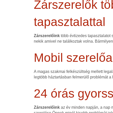
Zárszerelők tö
tapasztalattal
Zárszerelőink
több évtizedes tapasztalatot 
nekik amivel ne találkoztak volna. Bármilye
Mobil szerelőa
A magas szakmai felkészültség mellett legalá
legtöbb háztartásban felmerülő problémát a h
24 órás gyorss
Zárszerelőink
az év minden napján, a nap mi
szerelése Önnek minél kisebb problémát jele