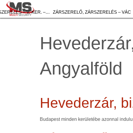
ZERELÉS – V. KER. –…
ZÁRSZERELŐ, ZÁRSZERELÉS – VÁC
Hevederzár, 
Angyalföld
Hevederzár, bi
Budapest minden kerületébe azonnal indulun