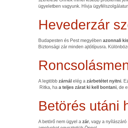
ügyeletben vagyunk. Hívja ügyfélszolgálatu
Hevederzár sz
Budapesten és Pest megyében
azonnali kis
Biztonsági zár minden ajtótípusra. Különböz
Roncsolásmente
A legtöbb
zárnál
elég a
zárbetétet nyitni
. E
Ritka, ha
a teljes zárat ki kell bontani
, de 
Betörés utáni h
A betörő nem ügyel a
zár
, vagy a nyílászáró
amelyeket egyeztetjük Önnel.