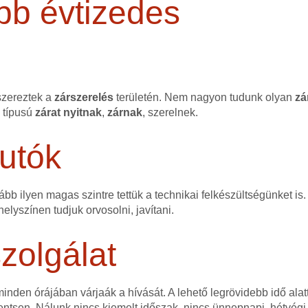
bb évtizedes
szereztek a
zárszerelés
területén. Nem nagyon tudunk olyan
zá
n típusú
zárat
nyitnak
,
zárnak
, szerelnek.
utók
bb ilyen magas szintre tettük a technikai felkészültségünket is.
elyszínen tudjuk orvosolni, javítani.
zolgálat
nden órájában várjaák a hívását. A lehető legrövidebb idő alatt
ntsen. Nálunk nincs kiemelt időszak, nincs ünnepnapi, hétvégi,