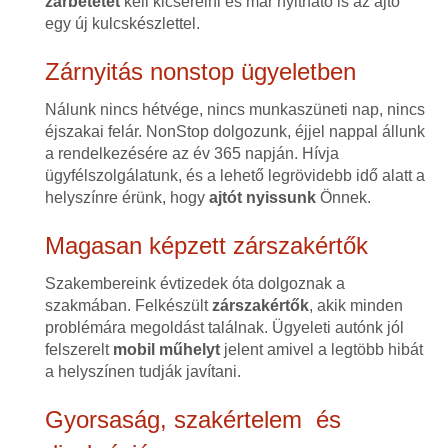
zárbetétet
kell kicserélni és már nyitható is az ajtó
egy új kulcskészlettel.
Zárnyitás nonstop ügyeletben
Nálunk nincs hétvége, nincs munkaszüneti nap, nincs
éjszakai felár. NonStop dolgozunk, éjjel nappal állunk
a rendelkezésére az év 365 napján. Hívja
ügyfélszolgálatunk, és a lehető legrövidebb idő alatt a
helyszínre érünk, hogy
ajtót nyissunk
Önnek.
Magasan képzett zárszakértők
Szakembereink évtizedek óta dolgoznak a
szakmában. Felkészült
zárszakértők
, akik minden
problémára megoldást találnak. Ügyeleti autónk jól
felszerelt
mobil műhelyt
jelent amivel a legtöbb hibát
a helyszínen tudják javítani.
Gyorsaság, szakértelem és