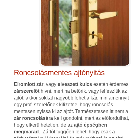
Roncsolásmentes ajtónyitás
Elromlott zár
, vagy
elveszett kulcs
esetén érdemes
zárszerelőt
hívni, mert ha betörik, vagy felfeszítik az
ajtót, akkor sokkal nagyobb lehet a kár, min amennyit
egy profi szerelőnek kifizetne, hogy roncsolás
mentesen nyissa ki az ajtót. Természetesen itt nem a
zár roncsolására
kell gondolni, mert az előfordulhat,
hogy elkerülhetetlen, de az
ajtó épségben
megmarad
. Zártól függően lehet, hogy csak a