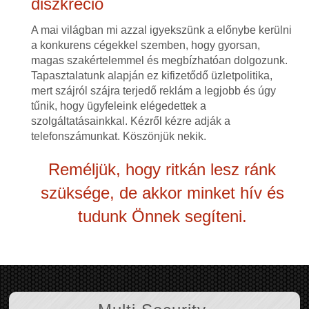
diszkréció
A mai világban mi azzal igyekszünk a előnybe kerülni
a konkurens cégekkel szemben, hogy gyorsan,
magas szakértelemmel és megbízhatóan dolgozunk.
Tapasztalatunk alapján ez kifizetődő üzletpolitika,
mert szájról szájra terjedő reklám a legjobb és úgy
tűnik, hogy ügyfeleink elégedettek a
szolgáltatásainkkal. Kézről kézre adják a
telefonszámunkat. Köszönjük nekik.
Reméljük, hogy ritkán lesz ránk
szüksége, de akkor minket hív és
tudunk Önnek segíteni.