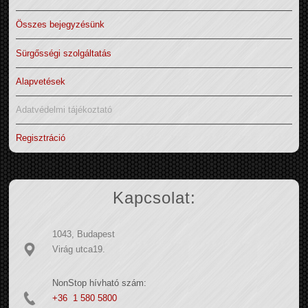
Összes bejegyzésünk
Sürgősségi szolgáltatás
Alapvetések
Adatvédelmi tájékoztató
Regisztráció
Kapcsolat:
1043, Budapest
Virág utca19.
NonStop hívható szám:
+36 1 580 5800