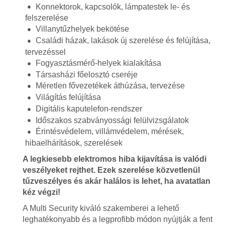
Konnektorok, kapcsolók, lámpatestek le- és
felszerelése
Villanytűzhelyek bekötése
Családi házak, lakások új szerelése és felújítása,
tervezéssel
Fogyasztásmérő-helyek kialakítása
Társasházi főelosztó cseréje
Méretlen fővezetékek áthúzása, tervezése
Világítás felújítása
Digitális kaputelefon-rendszer
Időszakos szabványossági felülvizsgálatok
Érintésvédelem, villámvédelem, mérések,
hibaelhárítások, szerelések
A legkiesebb elektromos hiba kijavítása is valódi
veszélyeket rejthet. Ezek szerelése közvetlenül
tűzveszélyes és akár halálos is lehet, ha avatatlan
kéz végzi!
A Multi Security kiváló szakemberei a lehető
leghatékonyabb és a legprofibb módon nyújtják a fent