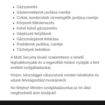
Gázszerelés
Gázkonvektorok javítása cseréje
Cirkok, kombicirkók vízmelegítők javítása-cseréje
Központi fűtéstervezés
Külső külső gázszerelés
Gépészeti felújítások
Gázszivárgások feltárása
Radiátorok javítása, cseréje
Tűzhelyek bekötése
A Multi Security kiváló szakemberei a lehető
leghatékonyabb és a legprofibb módon nyújtják a fent
említett szolgáltatásokat.
Hívjon, készséggel válaszolunk minden kérdésére és
adunk felvilágosítást munkáinkról.
Ne felejtse! Minden szolgáltatásunkat az ön által
megfizethető áron kínáljuk!!