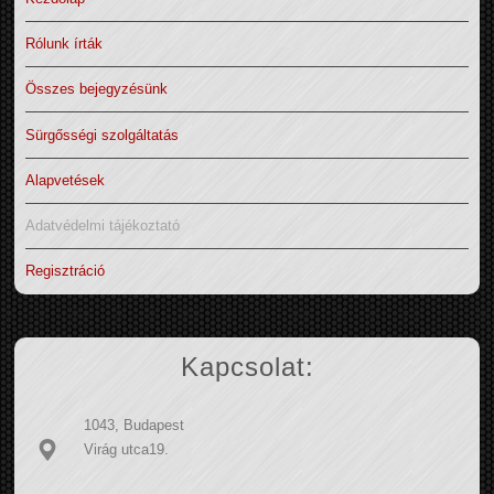
Rólunk írták
Összes bejegyzésünk
Sürgősségi szolgáltatás
Alapvetések
Adatvédelmi tájékoztató
Regisztráció
Kapcsolat:
1043, Budapest
Virág utca19.