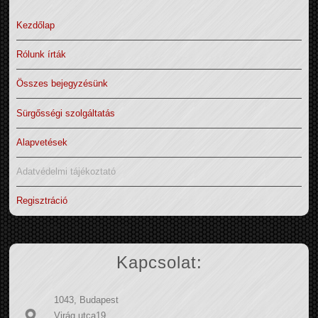
Kezdőlap
Rólunk írták
Összes bejegyzésünk
Sürgősségi szolgáltatás
Alapvetések
Adatvédelmi tájékoztató
Regisztráció
Kapcsolat:
1043, Budapest
Virág utca19.