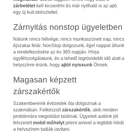
zárbetétet
kell kicserélni és már nyitható is az ajtó
egy új kulcskészlettel.
Zárnyitás nonstop ügyeletben
Nálunk nincs hétvége, nincs munkaszüneti nap, nincs
éjszakai felár. NonStop dolgozunk, éjjel nappal állunk
a rendelkezésére az év 365 napján. Hívja
ügyfélszolgálatunk, és a lehető legrövidebb idő alatt a
helyszínre érünk, hogy
ajtót nyissunk
Önnek.
Magasan képzett
zárszakértők
Szakembereink évtizedek óta dolgoznak a
szakmában. Felkészült
zárszakértők
, akik minden
problémára megoldást találnak. Ügyeleti autónk jól
felszerelt
mobil műhelyt
jelent amivel a legtöbb hibát
a helyszínen tudják javítani.