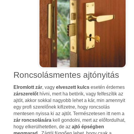
Roncsolásmentes ajtónyitás
Elromlott zár
, vagy
elveszett kulcs
esetén érdemes
zárszerelőt
hívni, mert ha betörik, vagy felfeszítik az
ajtót, akkor sokkal nagyobb lehet a kár, min amennyit
egy profi szerelőnek kifizetne, hogy roncsolás
mentesen nyissa ki az ajtót. Természetesen itt nem a
zár roncsolására
kell gondolni, mert az előfordulhat,
hogy elkerülhetetlen, de az
ajtó épségben
megmarad
. Zártól függően lehet, hogy csak a