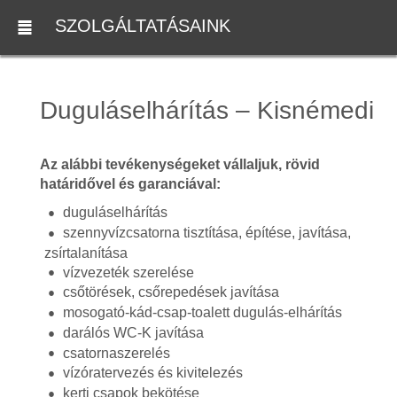
SZOLGÁLTATÁSAINK
Duguláselhárítás – Kisnémedi
Az alábbi tevékenységeket vállaljuk, rövid
határidővel és garanciával:
duguláselhárítás
szennyvízcsatorna tisztítása, építése, javítása,
zsírtalanítása
vízvezeték szerelése
csőtörések, csőrepedések javítása
mosogató-kád-csap-toalett dugulás-elhárítás
darálós WC-K javítása
csatornaszerelés
vízóratervezés és kivitelezés
kerti csapok bekötése