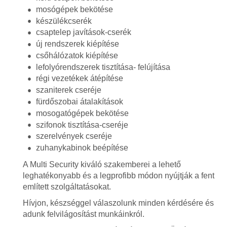
mosógépek bekötése
készülékcserék
csaptelep javítások-cserék
új rendszerek kiépítése
csőhálózatok kiépítése
lefolyórendszerek tisztítása- felújítása
régi vezetékek átépítése
szaniterek cseréje
fürdőszobai átalakítások
mosogatógépek bekötése
szifonok tisztítása-cseréje
szerelvények cseréje
zuhanykabinok beépítése
A Multi Security kiváló szakemberei a lehető
leghatékonyabb és a legprofibb módon nyújtják a fent
említett szolgáltatásokat.
Hívjon, készséggel válaszolunk minden kérdésére és
adunk felvilágosítást munkáinkról.