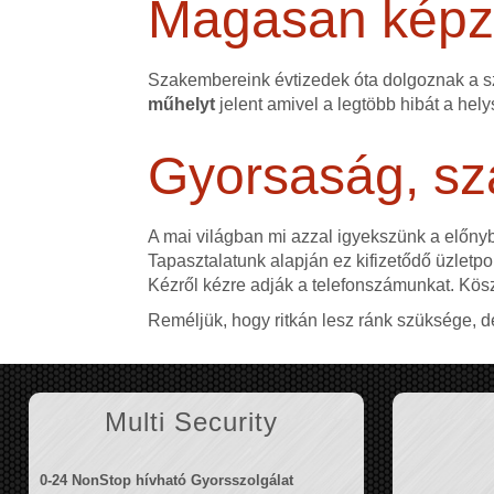
Magasan képze
Szakembereink évtizedek óta dolgoznak a 
műhelyt
jelent amivel a legtöbb hibát a hely
Gyorsaság, sz
A mai világban mi azzal igyekszünk a előn
Tapasztalatunk alapján ez kifizetődő üzletpol
Kézről kézre adják a telefonszámunkat. Kös
Reméljük, hogy ritkán lesz ránk szüksége, d
Multi Security
0-24 NonStop hívható Gyorsszolgálat