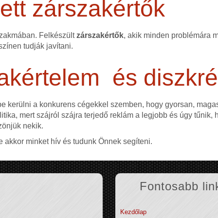
tt zárszakértők
szakmában. Felkészült
zárszakértők
, akik minden problémára me
színen tudják javítani.
akértelem és diszkré
ybe kerülni a konkurens cégekkel szemben, hogy gyorsan, mag
itika, mert szájról szájra terjedő reklám a legjobb és úgy tűnik,
zönjük nekik.
e akkor minket hív és tudunk Önnek segíteni.
Fontosabb lin
Kezdőlap