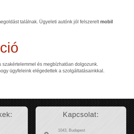
goldást találnak. Ügyeleti autónk jól felszerelt
mobil
ció
as szakértelemmel és megbízhatóan dolgozunk.
 hogy ügyfeleink elégedettek a szolgáltatásainkkal.
kek:
Kapcsolat:
1043, Budapest