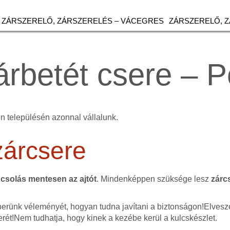
ZÁRSZERELŐ, ZÁRSZERELÉS – VÁCEGRES
ZÁRSZERELŐ, 
árbetét csere – P
n településén azonnal vállalunk.
zárcsere
csolás mentesen az ajtót
. Mindenképpen szüksége lesz
zárc
erünk véleményét, hogyan tudna javítani a biztonságon!Elvesze
erét!Nem tudhatja, hogy kinek a kezébe kerül a kulcskészlet.