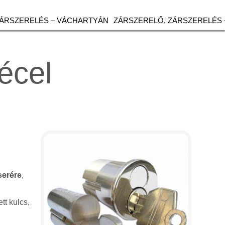
ZÁRSZERELÉS – VÁCHARTYÁN
ZÁRSZERELŐ, ZÁRSZERELÉS 
écel
serére
,
tt kulcs,