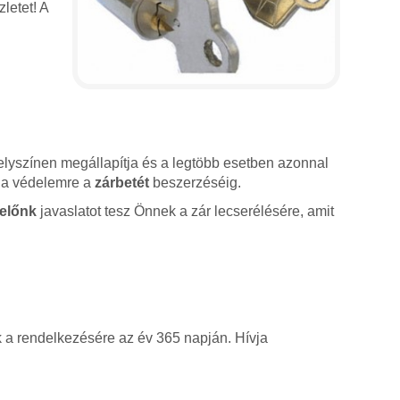
letet! A
lyszínen megállapítja és a legtöbb esetben azonnal
sz a védelemre a
zárbetét
beszerzéséig.
előnk
javaslatot tesz Önnek a zár lecserélésére, amit
k a rendelkezésére az év 365 napján. Hívja