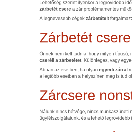
Lehetőség szerint ilyenkor a legrövidebb id
zárbetét csere
a zár problémamentes működ
A legnevesebb cégek
zárbetéteit
forgalmazz
Zárbetét csere
Önnek nem kell tudnia, hogy milyen típusú,
cseréli a zárbetétet
. Különleges, vagy egyed
Abban az esetben, ha olyan
egyedi zárral
r
a legtöbb esetben a helyszínen meg is tud o
Zárcsere nons
Nálunk nincs hétvége, nincs munkaszüneti na
ügyfélszolgálatunk, és a lehető legrövidebb 