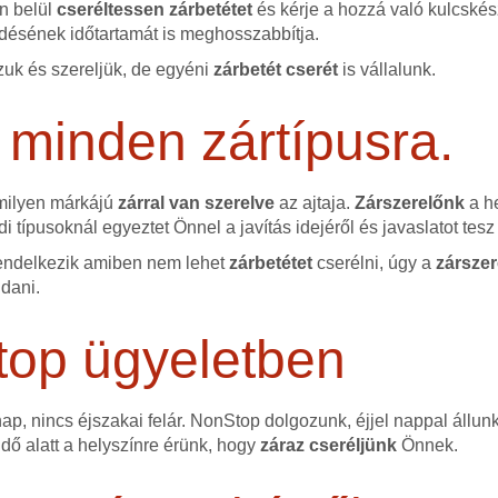
őn belül
cseréltessen zárbetétet
és kérje a hozzá való kulcskész
ésének időtartamát is meghosszabbítja.
uk és szereljük, de egyéni
zárbetét cserét
is vállalunk.
 minden zártípusra.
 milyen márkájú
zárral van szerelve
az ajtaja.
Zárszerelőnk
a he
i típusoknál egyeztet Önnel a javítás idejéről és javaslatot te
endelkezik amiben nem lehet
zárbetétet
cserélni, úgy a
zárszer
ldani.
top ügyeletben
p, nincs éjszakai felár. NonStop dolgozunk, éjjel nappal állun
idő alatt a helyszínre érünk, hogy
záraz cseréljünk
Önnek.