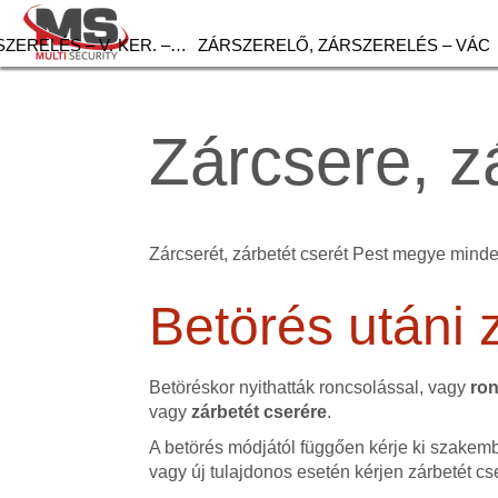
ZERELÉS – V. KER. –…
ZÁRSZERELŐ, ZÁRSZERELÉS – VÁC
Zárcsere, z
Zárcserét, zárbetét cserét Pest megye minde
Betörés utáni 
Betöréskor nyithatták roncsolással, vagy
ron
vagy
zárbetét cserére
.
A betörés módjától függően kérje ki szakemb
vagy új tulajdonos esetén kérjen zárbetét cs