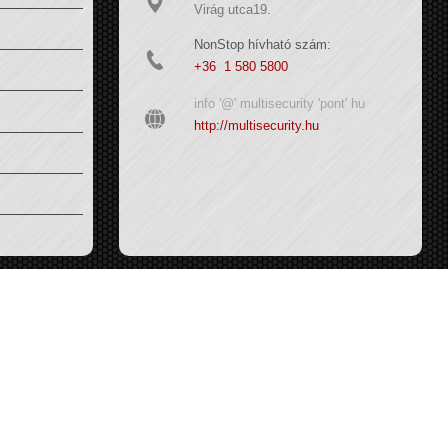
Virág utca19.
NonStop hívható szám:
+36 1 580 5800
info '@' multisecurity 'pont' hu
http://multisecurity.hu