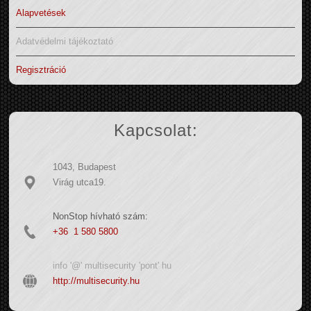
Alapvetések
Adatvédelmi tájékoztató
Regisztráció
Kapcsolat:
1043, Budapest
Virág utca19.
NonStop hívható szám:
+36 1 580 5800
info '@' multisecurity 'pont' hu
http://multisecurity.hu