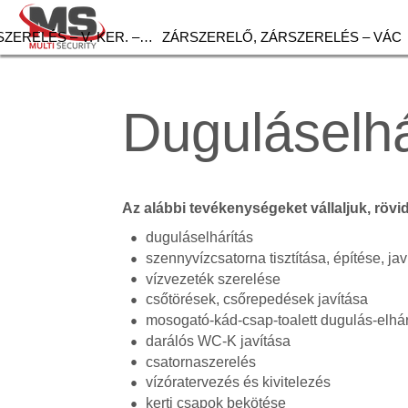
ZERELÉS – V. KER. –…
ZÁRSZERELŐ, ZÁRSZERELÉS – VÁC
Duguláselhá
Az alábbi tevékenységeket vállaljuk, rövi
duguláselhárítás
szennyvízcsatorna tisztítása, építése, jav
vízvezeték szerelése
csőtörések, csőrepedések javítása
mosogató-kád-csap-toalett dugulás-elhár
darálós WC-K javítása
csatornaszerelés
vízóratervezés és kivitelezés
kerti csapok bekötése