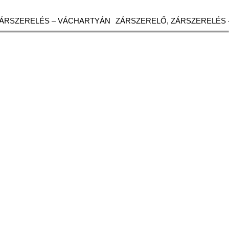
ZÁRSZERELÉS – VÁCHARTYÁN
ZÁRSZERELŐ, ZÁRSZERELÉS 