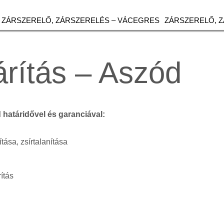
ZÁRSZERELŐ, ZÁRSZERELÉS – VÁCEGRES
ZÁRSZERELŐ, 
rítás – Aszód
d határidővel és garanciával:
ítása, zsírtalanítása
ítás