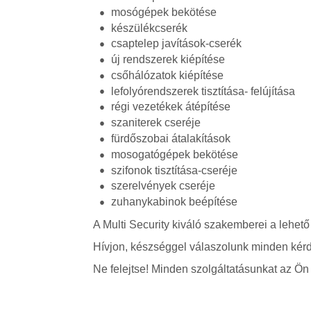
mosógépek bekötése
készülékcserék
csaptelep javítások-cserék
új rendszerek kiépítése
csőhálózatok kiépítése
lefolyórendszerek tisztítása- felújítása
régi vezetékek átépítése
szaniterek cseréje
fürdőszobai átalakítások
mosogatógépek bekötése
szifonok tisztítása-cseréje
szerelvények cseréje
zuhanykabinok beépítése
A Multi Security kiváló szakemberei a lehető
Hívjon, készséggel válaszolunk minden kérd
Ne felejtse! Minden szolgáltatásunkat az Ön á