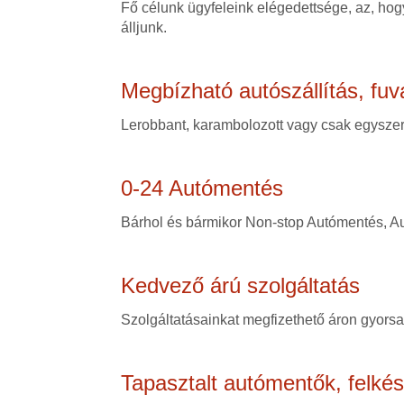
Fő célunk ügyfeleink elégedettsége, az, hogy
álljunk.
Megbízható autószállítás, fuv
Lerobbant, karambolozott vagy csak egyszerű
0-24 Autómentés
Bárhol és bármikor Non-stop Autómentés, Au
Kedvező árú szolgáltatás
Szolgáltatásainkat megfizethető áron gyorsan
Tapasztalt autómentők, felké