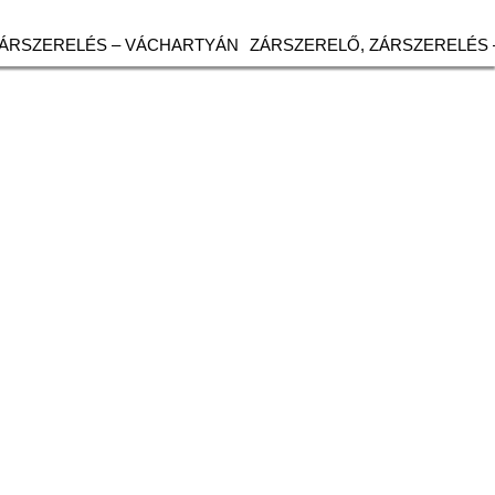
ZÁRSZERELÉS – VÁCHARTYÁN
ZÁRSZERELŐ, ZÁRSZERELÉS 