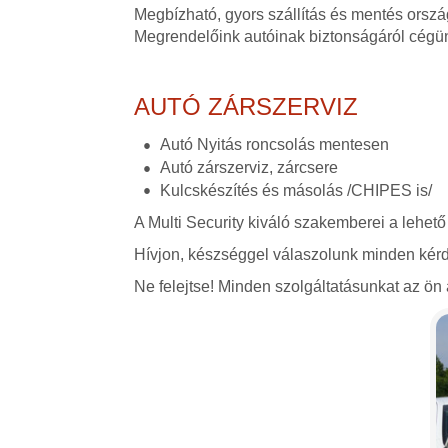
Megbízható, gyors szállítás és mentés orszá
Megrendelőink autóinak biztonságáról cégü
AUTÓ ZÁRSZERVIZ
Autó Nyitás roncsolás mentesen
Autó zárszerviz, zárcsere
Kulcskészítés és másolás /CHIPES is/
A Multi Security kiváló szakemberei a lehető
Hívjon, készséggel válaszolunk minden kérd
Ne felejtse! Minden szolgáltatásunkat az ön á