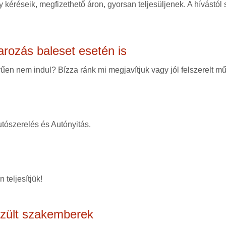
 kéréseik, megfizethető áron, gyorsan teljesüljenek. A hívástól
arozás baleset esetén is
en nem indul? Bízza ránk mi megjavítjuk vagy jól felszerelt mű
tószerelés és Autónyitás.
 teljesítjük!
szült szakemberek