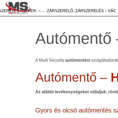
ZERELÉS – V. KER. –…
ZÁRSZERELŐ, ZÁRSZERELÉS – VÁC
Autómentő 
A Multi Security
autómentési
szolgáltatások 
Autómentő –
Az alábbi tevékenységeket vállaljuk, rövi
Gyors és olcsó autómentés sz