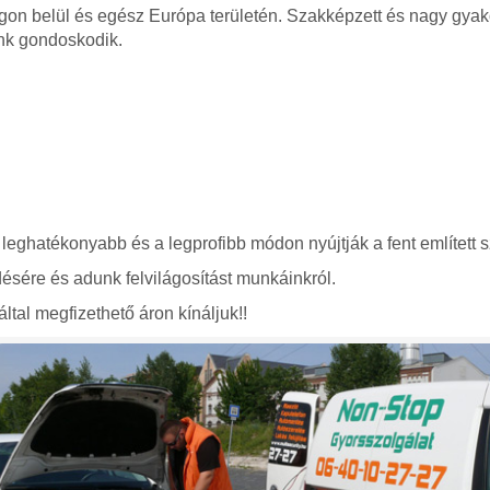
gon belül és egész Európa területén. Szakképzett és nagy gyako
nk gondoskodik.
 leghatékonyabb és a legprofibb módon nyújtják a fent említett s
ésére és adunk felvilágosítást munkáinkról.
ltal megfizethető áron kínáljuk!!