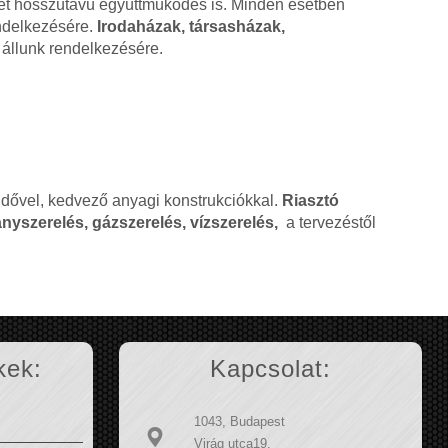
ehet hosszútávú együttműködés is. Minden esetben
endelkezésére.
Irodaházak, társasházak,
állunk rendelkezésére.
ridővel, kedvező anyagi konstrukciókkal.
Riasztó
nyszerelés, gázszerelés, vízszerelés,
a tervezéstől
kek:
Kapcsolat:
1043, Budapest
Virág utca19.