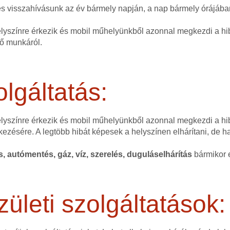
nes visszahívásunk az év bármely napján, a nap bármely órájáb
elyszínre érkezik és mobil műhelyünkből azonnal megkezdi a hib
dő munkáról.
lgáltatás:
helyszínre érkezik és mobil műhelyünkből azonnal megkezdi a hi
kezésére. A legtöbb hibát képesek a helyszínen elhárítani, de 
és, autómentés, gáz, víz, szerelés, duguláselhárítás
bármikor e
zületi szolgáltatások: