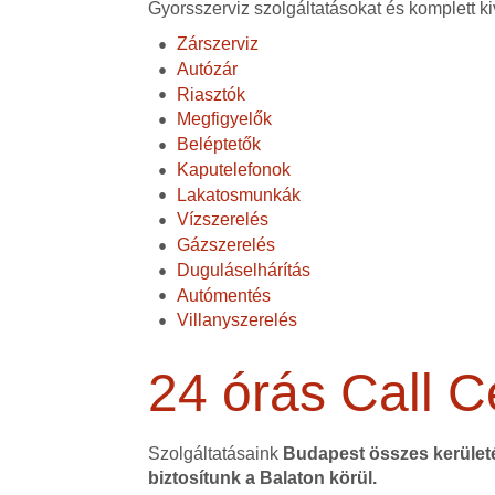
Gyorsszerviz szolgáltatásokat és komplett ki
Zárszerviz
Autózár
Riasztók
Megfigyelők
Beléptetők
Kaputelefonok
Lakatosmunkák
Vízszerelés
Gázszerelés
Duguláselhárítás
Autómentés
Villanyszerelés
24 órás Call C
Szolgáltatásaink
Budapest összes kerüle
biztosítunk a Balaton körül.