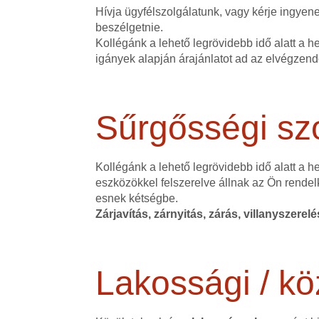
Hívja ügyfélszolgálatunk, vagy kérje ingye
beszélgetnie.
Kollégánk a lehető legrövidebb idő alatt a h
igányek alapján árajánlatot ad az elvégzen
Sűrgősségi szo
Kollégánk a lehető legrövidebb idő alatt a 
eszközökkel felszerelve állnak az Ön rendel
esnek kétségbe.
Zárjavítás, zárnyitás, zárás, villanyszerel
Lakossági / kö