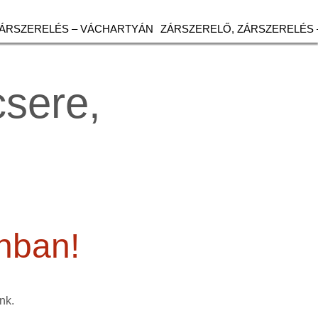
ZÁRSZERELÉS – VÁCHARTYÁN
ZÁRSZERELŐ, ZÁRSZERELÉS 
csere,
onban!
nk.