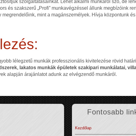
ztosítjuk szolgáltatásainkat. Lehet alkalmi munkáról szó, de l
 gyors és szakszerű „Profi” munkavégzéssel állunk megbízóink r
 megrendelőink, mint a magánszemélyek. Hívja központunk és 
lezés:
gyobb lélegzetű munkák professzionális kivitelezése rövid hatá
szerek, lakatos munkák épületek szakipari munkálatai, villa
nyek alapján árajánlatot adunk az elvégzendő munkáról.
Fontosabb lin
Kezdőlap