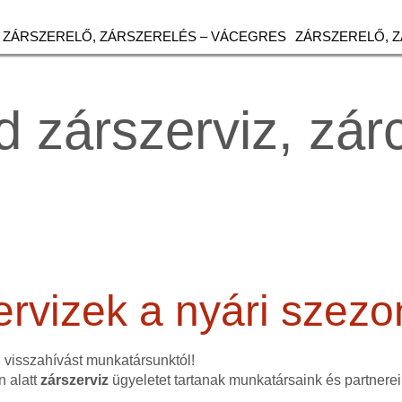
ZÁRSZERELŐ, ZÁRSZERELÉS – VÁCEGRES
ZÁRSZERELŐ, 
d zárszerviz, zár
ervizek a nyári szez
n visszahívást munkatársunktól!
n alatt
zárszerviz
ügyeletet tartanak munkatársaink és partnerei