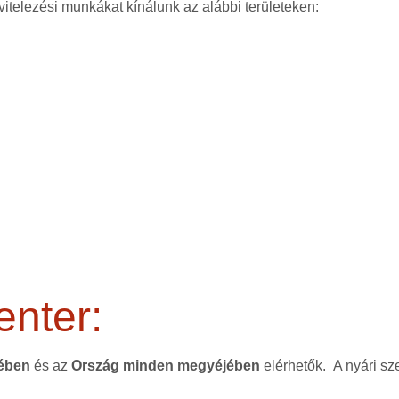
vitelezési munkákat kínálunk az alábbi területeken:
enter:
tében
és az
Ország minden megyéjében
elérhetők. A nyári sz