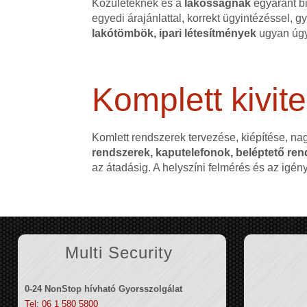
Közületeknek és a
lakosságnak
egyaránt bi
egyedi árajánlattal, korrekt ügyintézéssel,
lakótömbök, ipari létesítmények
ugyan úgy
Komplett kivite
Komlett rendszerek tervezése, kiépítése, na
rendszerek, kaputelefonok, beléptető rend
az átadásig. A helyszíni felmérés és az igé
Multi Security
0-24 NonStop hívható Gyorsszolgálat
Tel: 06 1 580 5800