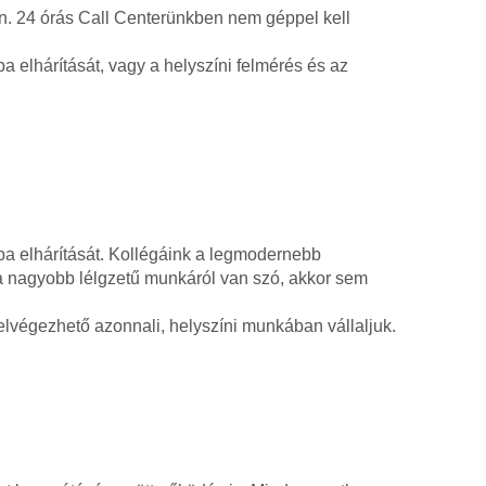
an. 24 órás Call Centerünkben nem géppel kell
a elhárítását, vagy a helyszíni felmérés és az
ba elhárítását. Kollégáink a legmodernebb
ha nagyobb lélgzetű munkáról van szó, akkor sem
lvégezhető azonnali, helyszíni munkában vállaljuk.