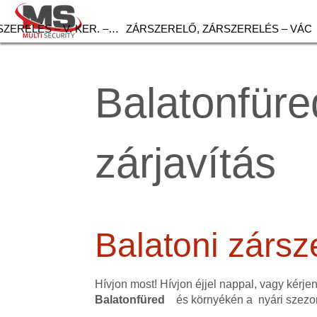
ZERELÉS – V. KER. –…
ZÁRSZERELŐ, ZÁRSZERELÉS – VÁC
Balatonfüre
zárjavítás
Balatoni zársz
Hívjon most! Hívjon éjjel nappal, vagy kérje
Balatonfüred
és környékén a nyári szezo