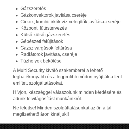
Gázszerelés
Gázkonvektorok javítása cseréje
Cirkok, kombicirkók vízmelegítők javítása-cseréje
Központi fűtéstervezés
Külső külső gázszerelés
Gépészeti felújítások
Gázszivárgások feltárása
Radiátorok javítása, cseréje
Tűzhelyek bekötése
A Multi Security kiváló szakemberei a lehető
leghatékonyabb és a legprofibb módon nyújtják a fent
említett szolgáltatásokat.
Hívjon, készséggel válaszolunk minden kérdésére és
adunk felvilágosítást munkáinkról.
Ne felejtse! Minden szolgáltatásunkat az ön által
megfizethető áron kínáljuk!!