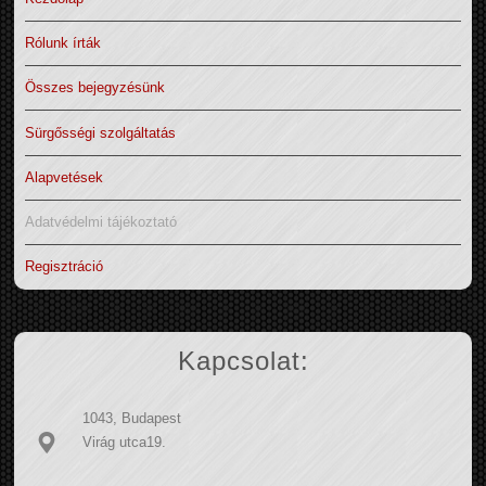
Rólunk írták
Összes bejegyzésünk
Sürgősségi szolgáltatás
Alapvetések
Adatvédelmi tájékoztató
Regisztráció
Kapcsolat:
1043, Budapest
Virág utca19.