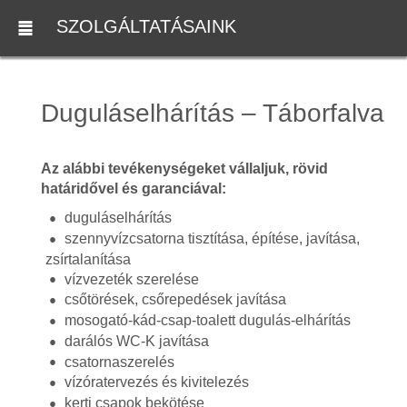
SZOLGÁLTATÁSAINK
Duguláselhárítás – Táborfalva
Az alábbi tevékenységeket vállaljuk, rövid
határidővel és garanciával:
duguláselhárítás
szennyvízcsatorna tisztítása, építése, javítása,
zsírtalanítása
vízvezeték szerelése
csőtörések, csőrepedések javítása
mosogató-kád-csap-toalett dugulás-elhárítás
darálós WC-K javítása
csatornaszerelés
vízóratervezés és kivitelezés
kerti csapok bekötése