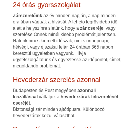
24 órás gyorsszolgálat
Zárszerelőink
az év minden napján, a nap minden
órájában várjaák a hívását. A lehető legrövidebb idő
alatt a helyszínre sietünk, hogy a
zár cseréje
, vagy
szerelése Önnek minél kisebb problémát jelentsen.
Nálunk nincs kiemelt időszak, nincs ünnepnapi,
hétvégi, vagy éjszakai felár. 24 órában 365 napon
keresztül ügyeletben vagyunk. Hívja
ügyfélszolgálatunk és egyeztesse az időpontot, címet,
megoldandó problémát.
Hevederzár szerelés azonnal
Budapesten és Pest megyében
azonnali
kiszállással
vállaljuk a
hevederzárak felszerelését,
cseréjét
.
Biztonsági zár minden ajtótípusra. Különböző
hevederzárak közül választhat.