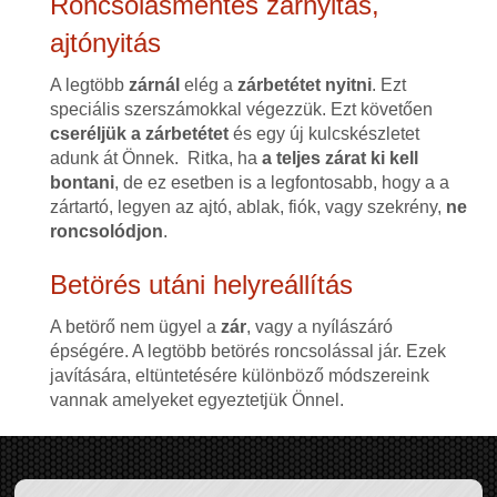
Roncsolásmentes zárnyitás,
ajtónyitás
A legtöbb
zárnál
elég a
zárbetétet nyitni
. Ezt
speciális szerszámokkal végezzük. Ezt követően
cseréljük a zárbetétet
és egy új kulcskészletet
adunk át Önnek. Ritka, ha
a teljes zárat ki kell
bontani
, de ez esetben is a legfontosabb, hogy a a
zártartó, legyen az ajtó, ablak, fiók, vagy szekrény,
ne
roncsolódjon
.
Betörés utáni helyreállítás
A betörő nem ügyel a
zár
, vagy a nyílászáró
épségére. A legtöbb betörés roncsolással jár. Ezek
javítására, eltüntetésére különböző módszereink
vannak amelyeket egyeztetjük Önnel.