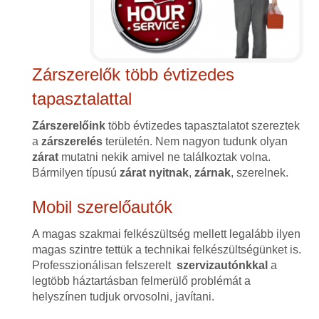
Zárszerelők több évtizedes
tapasztalattal
Zárszerelőink
több évtizedes tapasztalatot szereztek
a
zárszerelés
területén. Nem nagyon tudunk olyan
zárat
mutatni nekik amivel ne találkoztak volna.
Bármilyen típusú
zárat
nyitnak
,
zárnak
, szerelnek.
Mobil szerelőautók
A magas szakmai felkészültség mellett legalább ilyen
magas szintre tettük a technikai felkészültségünket is.
Professzionálisan felszerelt
szervizautónkkal
a
legtöbb háztartásban felmerülő problémát a
helyszínen tudjuk orvosolni, javítani.