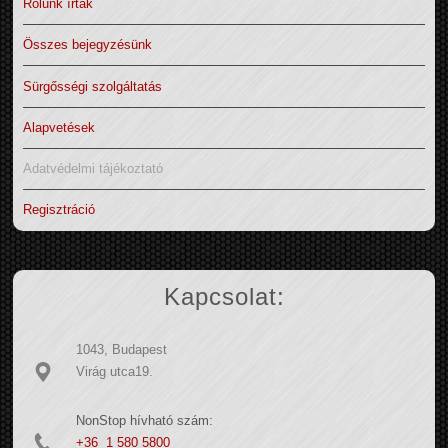
Rólunk írták
Összes bejegyzésünk
Sürgősségi szolgáltatás
Alapvetések
Adatvédelmi tájékoztató
Regisztráció
Kapcsolat:
1043, Budapest
Virág utca19.
NonStop hívható szám:
+36 1 580 5800