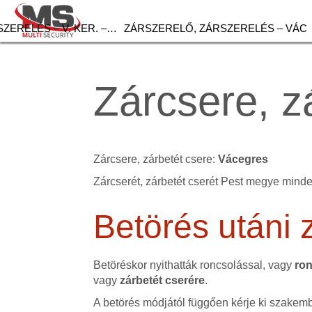
ZERELÉS – V. KER. –…
ZÁRSZERELŐ, ZÁRSZERELÉS – VÁC
Zárcsere, z
Zárcsere, zárbetét csere:
Vácegres
Zárcserét, zárbetét cserét Pest megye minde
Betörés utáni 
Betöréskor nyithatták roncsolással, vagy
ron
vagy
zárbetét cserére
.
A betörés módjától függően kérje ki szakemb