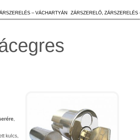
ZÁRSZERELÉS – VÁCHARTYÁN
ZÁRSZERELŐ, ZÁRSZERELÉS 
Vácegres
serére
,
tt kulcs,