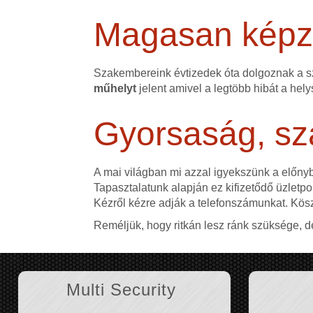
Magasan képze
Szakembereink évtizedek óta dolgoznak a 
műhelyt
jelent amivel a legtöbb hibát a hely
Gyorsaság, sz
A mai világban mi azzal igyekszünk a előn
Tapasztalatunk alapján ez kifizetődő üzletpol
Kézről kézre adják a telefonszámunkat. Kös
Reméljük, hogy ritkán lesz ránk szüksége, d
Multi Security