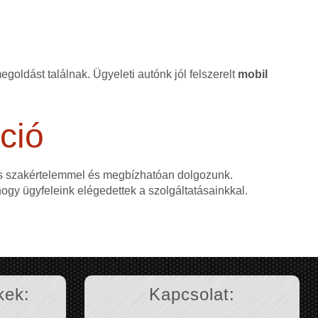
goldást találnak. Ügyeleti autónk jól felszerelt
mobil
ció
as szakértelemmel és megbízhatóan dolgozunk.
 hogy ügyfeleink elégedettek a szolgáltatásainkkal.
kek:
Kapcsolat: