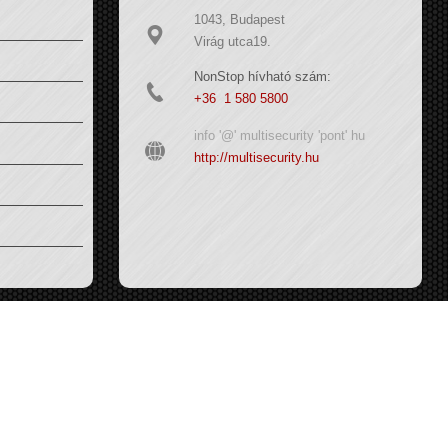
1043, Budapest
Virág utca19.
NonStop hívható szám:
+36 1 580 5800
info '@' multisecurity 'pont' hu
http://multisecurity.hu