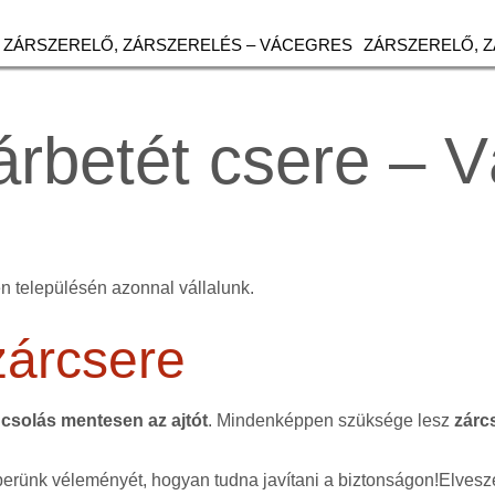
ZÁRSZERELŐ, ZÁRSZERELÉS – VÁCEGRES
ZÁRSZERELŐ, 
árbetét csere – 
n településén azonnal vállalunk.
zárcsere
csolás mentesen az ajtót
. Mindenképpen szüksége lesz
zárc
erünk véleményét, hogyan tudna javítani a biztonságon!Elvesze