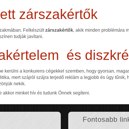
tt zárszakértők
szakmában. Felkészült
zárszakértők
, akik minden problémára me
színen tudják javítani.
akértelem és diszkré
ybe kerülni a konkurens cégekkel szemben, hogy gyorsan, mag
itika, mert szájról szájra terjedő reklám a legjobb és úgy tűnik,
zönjük nekik.
e akkor minket hív és tudunk Önnek segíteni.
Fontosabb lin