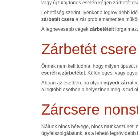
vagy új tulajdonos esetén kérjen zárbetét cs
Lehetőség szerint ilyenkor a legrövidebb id
zárbetét csere
a zár problémamentes működ
A legnevesebb cégek
zárbetéteit
forgalmazz
Zárbetét csere
Önnek nem kell tudnia, hogy milyen típusú,
cseréli a zárbetétet
. Különleges, vagy egyed
Abban az esetben, ha olyan
egyedi zárral
r
a legtöbb esetben a helyszínen meg is tud o
Zárcsere nons
Nálunk nincs hétvége, nincs munkaszüneti na
ügyfélszolgálatunk, és a lehető legrövidebb 