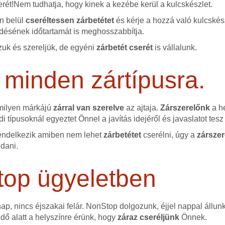
erét!Nem tudhatja, hogy kinek a kezébe kerül a kulcskészlet.
őn belül
cseréltessen zárbetétet
és kérje a hozzá való kulcskész
ésének időtartamát is meghosszabbítja.
uk és szereljük, de egyéni
zárbetét cserét
is vállalunk.
 minden zártípusra.
 milyen márkájú
zárral van szerelve
az ajtaja.
Zárszerelőnk
a he
i típusoknál egyeztet Önnel a javítás idejéről és javaslatot te
endelkezik amiben nem lehet
zárbetétet
cserélni, úgy a
zárszer
ldani.
top ügyeletben
p, nincs éjszakai felár. NonStop dolgozunk, éjjel nappal állun
idő alatt a helyszínre érünk, hogy
záraz cseréljünk
Önnek.