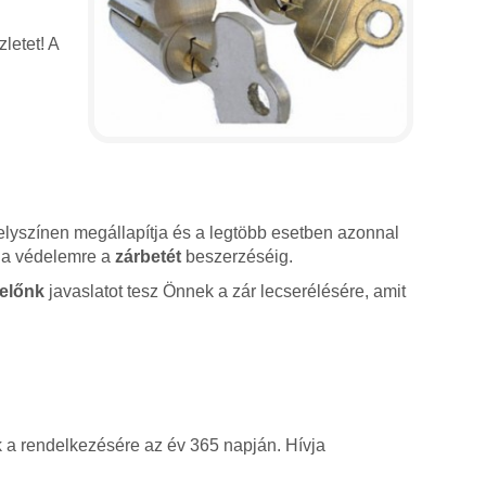
letet! A
lyszínen megállapítja és a legtöbb esetben azonnal
sz a védelemre a
zárbetét
beszerzéséig.
előnk
javaslatot tesz Önnek a zár lecserélésére, amit
k a rendelkezésére az év 365 napján. Hívja