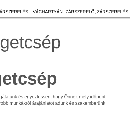
ZÁRSZERELÉS – VÁCHARTYÁN
ZÁRSZERELŐ, ZÁRSZERELÉS 
igetcsép
getcsép
olgálatunk és egyeztessen, hogy Önnek mely időpont
gyobb munkákról árajánlatot adunk és szakemberünk