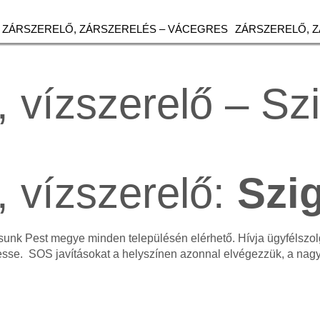
ZÁRSZERELŐ, ZÁRSZERELÉS – VÁCEGRES
ZÁRSZERELŐ, 
, vízszerelő – Sz
, vízszerelő:
Szi
tásunk Pest megye minden településén elérhető. Hívja ügyfélsz
esse. SOS javításokat a helyszínen azonnal elvégezzük, a na