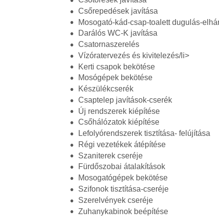
Csőrepedések javítása
Mosogató-kád-csap-toalett dugulás-elhár
Darálós WC-K javítása
Csatornaszerelés
Vízóratervezés és kivitelezés/li>
Kerti csapok bekötése
Mosógépek bekötése
Készülékcserék
Csaptelep javítások-cserék
Új rendszerek kiépítése
Csőhálózatok kiépítése
Lefolyórendszerek tisztítása- felújítása
Régi vezetékek átépítése
Szaniterek cseréje
Fürdőszobai átalakítások
Mosogatógépek bekötése
Szifonok tisztítása-cseréje
Szerelvények cseréje
Zuhanykabinok beépítése