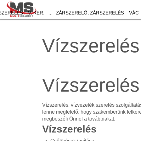
ZERELÉS – V. KER. –…
ZÁRSZERELŐ, ZÁRSZERELÉS – VÁC
Vízszerelés
Vízszerelés
Vízszerelés, vízvezeték szerelés szolgálta
lenne megfelelő, hogy szakemberünk felker
megbeszéli Önnel a továbbiakat.
Vízszerelés
Csőtörések javítása