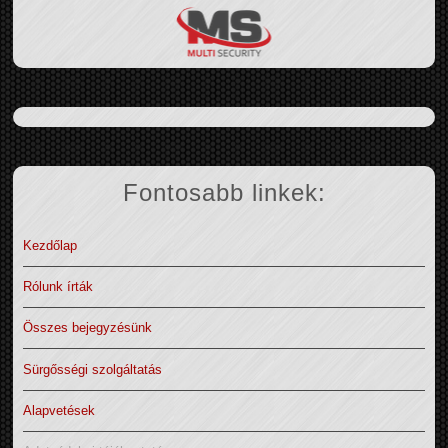
Fontosabb linkek:
Kezdőlap
Rólunk írták
Összes bejegyzésünk
Sürgősségi szolgáltatás
Alapvetések