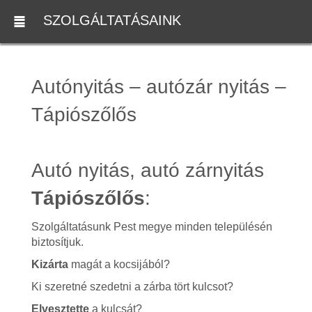
SZOLGÁLTATÁSAINK
Autónyitás – autózár nyitás –
Tápiószőlős
Autó nyitás, autó zárnyitás
Tápiószőlős
:
Szolgáltatásunk Pest megye minden településén
biztosítjuk.
Kizárta
magát a kocsijából?
Ki szeretné szedetni a zárba tört kulcsot?
Elvesztette
a kulcsát?