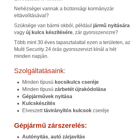
Nehézségei vannak a biztonsági kormányzár
eltávolításával?
Szüksége van bármi okból, például
jármű nyitására
vagy
új kulcs készítésére
, zár gyorsszervizre?
Több mint 30 éves tapasztalattal ezen a területen, az
Multi Security 24 órás gyorsszervizt kínál a hét
minden napján.
Szolgáltatásaink:
Minden típusú
kocsikulcs cseréje
Minden típusú
zárbetét újrakódolása
Gépjárművek nyitása
Kulcskészítés
Elveszett
távirányítós kulcsok
cseréje
Gépjármű zárszerelés:
Autónyitás
,
autó zárjavítás