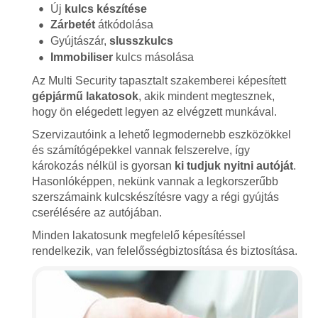
Új
kulcs készítése
Zárbetét
átkódolása
Gyújtászár,
slusszkulcs
Immobiliser
kulcs másolása
Az Multi Security tapasztalt szakemberei képesített
gépjármű lakatosok
, akik mindent megtesznek,
hogy ön elégedett legyen az elvégzett munkával.
Szervizautóink a lehető legmodernebb eszközökkel
és számítógépekkel vannak felszerelve, így
károkozás nélkül is gyorsan
ki tudjuk nyitni autóját
.
Hasonlóképpen, nekünk vannak a legkorszerűbb
szerszámaink kulcskészítésre vagy a régi gyújtás
cserélésére az autójában.
Minden lakatosunk megfelelő képesítéssel
rendelkezik, van felelősségbiztosítása és biztosítása.