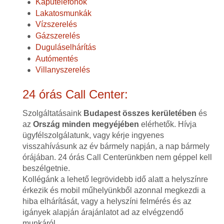
Kaputelefonok
Lakatosmunkák
Vízszerelés
Gázszerelés
Duguláselhárítás
Autómentés
Villanyszerelés
24 órás Call Center:
Szolgáltatásaink
Budapest összes kerületében
és
az
Ország minden megyéjében
elérhetők. Hívja
ügyfélszolgálatunk, vagy kérje ingyenes
visszahívásunk az év bármely napján, a nap bármely
órájában. 24 órás Call Centerünkben nem géppel kell
beszélgetnie.
Kollégánk a lehető legrövidebb idő alatt a helyszínre
érkezik és mobil műhelyünkből azonnal megkezdi a
hiba elhárítását, vagy a helyszíni felmérés és az
igányek alapján árajánlatot ad az elvégzendő
munkáról.