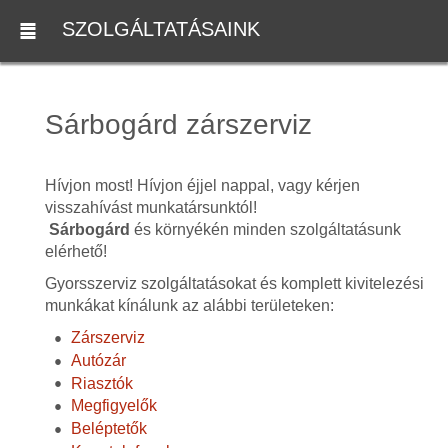
SZOLGÁLTATÁSAINK
Sárbogárd zárszerviz
Hívjon most! Hívjon éjjel nappal, vagy kérjen
visszahívást munkatársunktól!
Sárbogárd
és környékén minden szolgáltatásunk
elérhető!
Gyorsszerviz szolgáltatásokat és komplett kivitelezési
munkákat kínálunk az alábbi területeken:
Zárszerviz
Autózár
Riasztók
Megfigyelők
Beléptetők