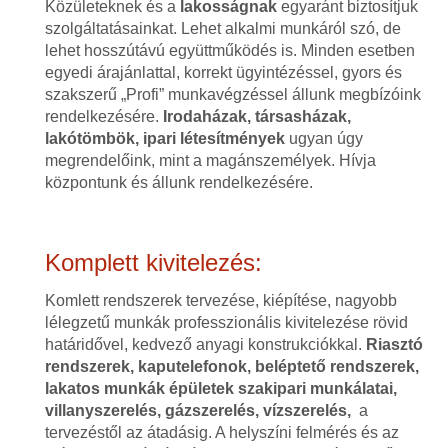
Közületeknek és a
lakosságnak
egyaránt biztosítjuk
szolgáltatásainkat. Lehet alkalmi munkáról szó, de
lehet hosszútávú együttműködés is. Minden esetben
egyedi árajánlattal, korrekt ügyintézéssel, gyors és
szakszerű „Profi” munkavégzéssel állunk megbízóink
rendelkezésére.
Irodaházak, társasházak,
lakótömbök, ipari létesítmények
ugyan úgy
megrendelőink, mint a magánszemélyek. Hívja
központunk és állunk rendelkezésére.
Komplett kivitelezés:
Komlett rendszerek tervezése, kiépítése, nagyobb
lélegzetű munkák professzionális kivitelezése rövid
határidővel, kedvező anyagi konstrukciókkal.
Riasztó
rendszerek, kaputelefonok, beléptető rendszerek,
lakatos munkák épületek szakipari munkálatai,
villanyszerelés, gázszerelés, vízszerelés,
a
tervezéstől az átadásig. A helyszíni felmérés és az