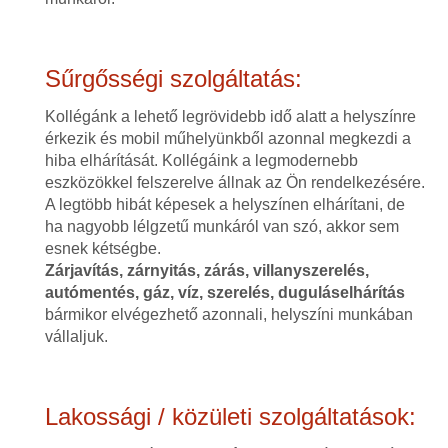
Sűrgősségi szolgáltatás:
Kollégánk a lehető legrövidebb idő alatt a helyszínre
érkezik és mobil műhelyünkből azonnal megkezdi a
hiba elhárítását. Kollégáink a legmodernebb
eszközökkel felszerelve állnak az Ön rendelkezésére.
A legtöbb hibát képesek a helyszínen elhárítani, de
ha nagyobb lélgzetű munkáról van szó, akkor sem
esnek kétségbe.
Zárjavítás, zárnyitás, zárás, villanyszerelés,
autómentés, gáz, víz, szerelés, duguláselhárítás
bármikor elvégezhető azonnali, helyszíni munkában
vállaljuk.
Lakossági / közületi szolgáltatások: