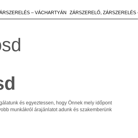
ZÁRSZERELÉS – VÁCHARTYÁN
ZÁRSZERELŐ, ZÁRSZERELÉS 
ósd
sd
olgálatunk és egyeztessen, hogy Önnek mely időpont
gyobb munkákról árajánlatot adunk és szakemberünk