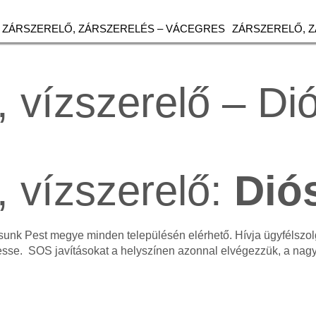
ZÁRSZERELŐ, ZÁRSZERELÉS – VÁCEGRES
ZÁRSZERELŐ, 
, vízszerelő – Di
, vízszerelő:
Dió
tásunk Pest megye minden településén elérhető. Hívja ügyfélsz
esse. SOS javításokat a helyszínen azonnal elvégezzük, a na