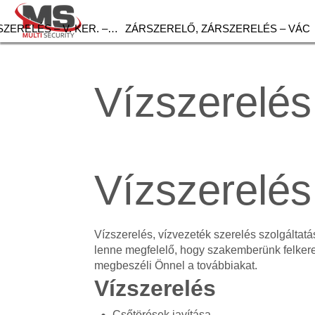
ZERELÉS – V. KER. –…
ZÁRSZERELŐ, ZÁRSZERELÉS – VÁC
Vízszerelés
Vízszerelés
Vízszerelés, vízvezeték szerelés szolgálta
lenne megfelelő, hogy szakemberünk felker
megbeszéli Önnel a továbbiakat.
Vízszerelés
Csőtörések javítása