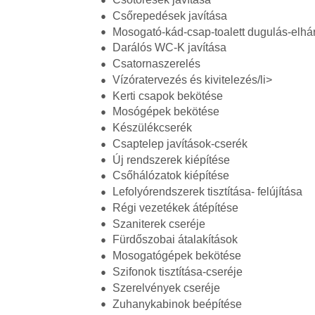
Csőrepedések javítása
Mosogató-kád-csap-toalett dugulás-elhár
Darálós WC-K javítása
Csatornaszerelés
Vízóratervezés és kivitelezés/li>
Kerti csapok bekötése
Mosógépek bekötése
Készülékcserék
Csaptelep javítások-cserék
Új rendszerek kiépítése
Csőhálózatok kiépítése
Lefolyórendszerek tisztítása- felújítása
Régi vezetékek átépítése
Szaniterek cseréje
Fürdőszobai átalakítások
Mosogatógépek bekötése
Szifonok tisztítása-cseréje
Szerelvények cseréje
Zuhanykabinok beépítése