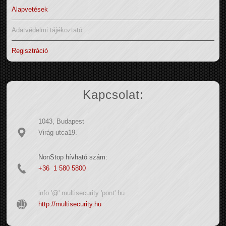
Alapvetések
Adatvédelmi tájékoztató
Regisztráció
Kapcsolat:
1043, Budapest
Virág utca19.
NonStop hívható szám:
+36 1 580 5800
info '@' multisecurity 'pont' hu
http://multisecurity.hu