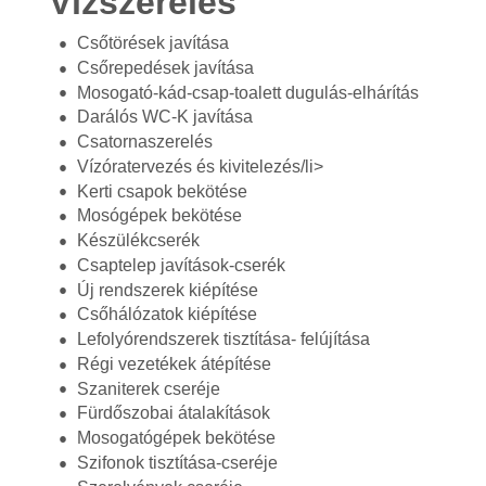
Vízszerelés
Csőtörések javítása
Csőrepedések javítása
Mosogató-kád-csap-toalett dugulás-elhárítás
Darálós WC-K javítása
Csatornaszerelés
Vízóratervezés és kivitelezés/li>
Kerti csapok bekötése
Mosógépek bekötése
Készülékcserék
Csaptelep javítások-cserék
Új rendszerek kiépítése
Csőhálózatok kiépítése
Lefolyórendszerek tisztítása- felújítása
Régi vezetékek átépítése
Szaniterek cseréje
Fürdőszobai átalakítások
Mosogatógépek bekötése
Szifonok tisztítása-cseréje