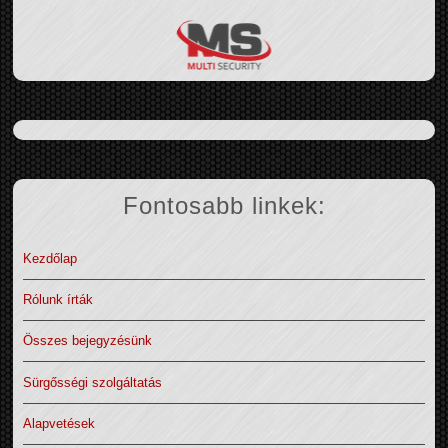
Fontosabb linkek:
Kezdőlap
Rólunk írták
Összes bejegyzésünk
Sürgősségi szolgáltatás
Alapvetések