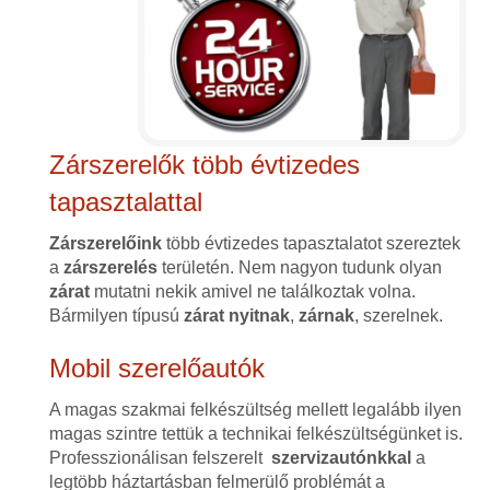
Zárszerelők több évtizedes
tapasztalattal
Zárszerelőink
több évtizedes tapasztalatot szereztek
a
zárszerelés
területén. Nem nagyon tudunk olyan
zárat
mutatni nekik amivel ne találkoztak volna.
Bármilyen típusú
zárat
nyitnak
,
zárnak
, szerelnek.
Mobil szerelőautók
A magas szakmai felkészültség mellett legalább ilyen
magas szintre tettük a technikai felkészültségünket is.
Professzionálisan felszerelt
szervizautónkkal
a
legtöbb háztartásban felmerülő problémát a