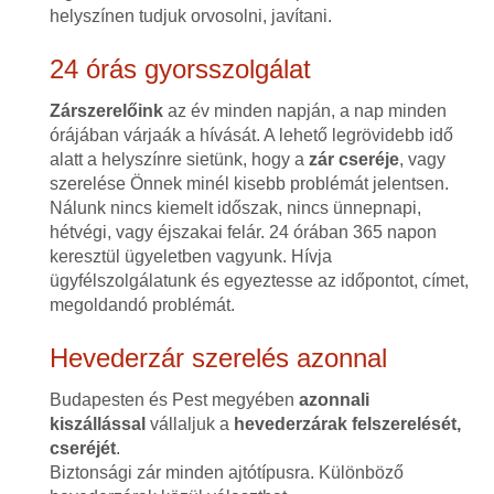
helyszínen tudjuk orvosolni, javítani.
24 órás gyorsszolgálat
Zárszerelőink
az év minden napján, a nap minden
órájában várjaák a hívását. A lehető legrövidebb idő
alatt a helyszínre sietünk, hogy a
zár cseréje
, vagy
szerelése Önnek minél kisebb problémát jelentsen.
Nálunk nincs kiemelt időszak, nincs ünnepnapi,
hétvégi, vagy éjszakai felár. 24 órában 365 napon
keresztül ügyeletben vagyunk. Hívja
ügyfélszolgálatunk és egyeztesse az időpontot, címet,
megoldandó problémát.
Hevederzár szerelés azonnal
Budapesten és Pest megyében
azonnali
kiszállással
vállaljuk a
hevederzárak felszerelését,
cseréjét
.
Biztonsági zár minden ajtótípusra. Különböző