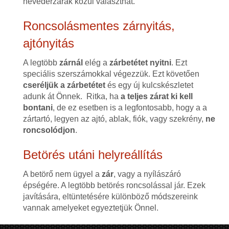
hevederzárak közül választhat.
Roncsolásmentes zárnyitás,
ajtónyitás
A legtöbb
zárnál
elég a
zárbetétet nyitni
. Ezt
speciális szerszámokkal végezzük. Ezt követően
cseréljük a zárbetétet
és egy új kulcskészletet
adunk át Önnek. Ritka, ha
a teljes zárat ki kell
bontani
, de ez esetben is a legfontosabb, hogy a a
zártartó, legyen az ajtó, ablak, fiók, vagy szekrény,
ne
roncsolódjon
.
Betörés utáni helyreállítás
A betörő nem ügyel a
zár
, vagy a nyílászáró
épségére. A legtöbb betörés roncsolással jár. Ezek
javítására, eltüntetésére különböző módszereink
vannak amelyeket egyeztetjük Önnel.