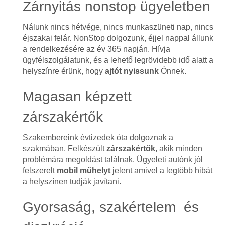
Zárnyitás nonstop ügyeletben
Nálunk nincs hétvége, nincs munkaszüneti nap, nincs
éjszakai felár. NonStop dolgozunk, éjjel nappal állunk
a rendelkezésére az év 365 napján. Hívja
ügyfélszolgálatunk, és a lehető legrövidebb idő alatt a
helyszínre érünk, hogy
ajtót nyissunk
Önnek.
Magasan képzett
zárszakértők
Szakembereink évtizedek óta dolgoznak a
szakmában. Felkészült
zárszakértők
, akik minden
problémára megoldást találnak. Ügyeleti autónk jól
felszerelt
mobil műhelyt
jelent amivel a legtöbb hibát
a helyszínen tudják javítani.
Gyorsaság, szakértelem és