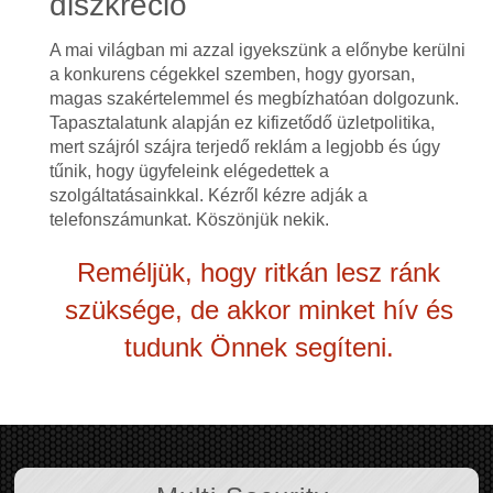
diszkréció
A mai világban mi azzal igyekszünk a előnybe kerülni
a konkurens cégekkel szemben, hogy gyorsan,
magas szakértelemmel és megbízhatóan dolgozunk.
Tapasztalatunk alapján ez kifizetődő üzletpolitika,
mert szájról szájra terjedő reklám a legjobb és úgy
tűnik, hogy ügyfeleink elégedettek a
szolgáltatásainkkal. Kézről kézre adják a
telefonszámunkat. Köszönjük nekik.
Reméljük, hogy ritkán lesz ránk
szüksége, de akkor minket hív és
tudunk Önnek segíteni.