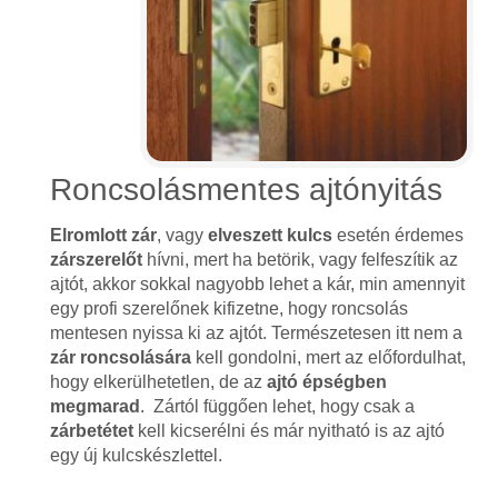
Roncsolásmentes ajtónyitás
Elromlott zár
, vagy
elveszett kulcs
esetén érdemes
zárszerelőt
hívni, mert ha betörik, vagy felfeszítik az
ajtót, akkor sokkal nagyobb lehet a kár, min amennyit
egy profi szerelőnek kifizetne, hogy roncsolás
mentesen nyissa ki az ajtót. Természetesen itt nem a
zár roncsolására
kell gondolni, mert az előfordulhat,
hogy elkerülhetetlen, de az
ajtó épségben
megmarad
. Zártól függően lehet, hogy csak a
zárbetétet
kell kicserélni és már nyitható is az ajtó
egy új kulcskészlettel.