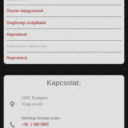
Összes bejegyzésünk
Sürgősségi szolgáltatás
Alapvetések
Adatvédelmi tájékoztató
Regisztráció
Kapcsolat:
1043, Budapest
Virág utca19.
NonStop hívható szám:
+36 1 580 5800