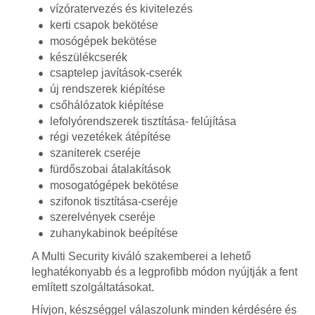
vízóratervezés és kivitelezés
kerti csapok bekötése
mosógépek bekötése
készülékcserék
csaptelep javítások-cserék
új rendszerek kiépítése
csőhálózatok kiépítése
lefolyórendszerek tisztítása- felújítása
régi vezetékek átépítése
szaniterek cseréje
fürdőszobai átalakítások
mosogatógépek bekötése
szifonok tisztítása-cseréje
szerelvények cseréje
zuhanykabinok beépítése
A Multi Security kiváló szakemberei a lehető
leghatékonyabb és a legprofibb módon nyújtják a fent
említett szolgáltatásokat.
Hívjon, készséggel válaszolunk minden kérdésére és