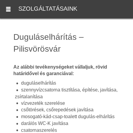
SZOLGÁLTATÁSAINK
Duguláselhárítás –
Pilisvörösvár
Az alábbi tevékenységeket vállaljuk, rövid
határidővel és garanciával:
duguláselhárítás
szennyvízcsatorna tisztítása, építése, javítása,
zsírtalanítása
vízvezeték szerelése
csőtörések, csőrepedések javítása
mosogató-kád-csap-toalett dugulás-elhárítás
darálós WC-K javítása
csatornaszerelés