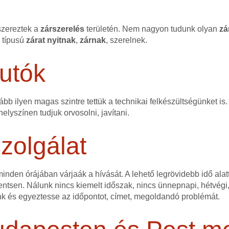
szereztek a
zárszerelés
területén. Nem nagyon tudunk olyan
zá
n típusú
zárat
nyitnak
,
zárnak
, szerelnek.
utók
bb ilyen magas szintre tettük a technikai felkészültségünket is.
elyszínen tudjuk orvosolni, javítani.
zolgálat
nden órájában várjaák a hívását. A lehető legrövidebb idő alatt
ntsen. Nálunk nincs kiemelt időszak, nincs ünnepnapi, hétvégi,
nk és egyeztesse az időpontot, címet, megoldandó problémát.