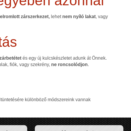
egyében azonnal
elromlott zárszerkezet,
lehet
nem nyíló lakat
, vagy
tás
 zárbetétet
és egy új kulcskészletet adunk át Önnek.
blak, fiók, vagy szekrény,
ne roncsolódjon
.
, eltüntetésére különböző módszereink vannak