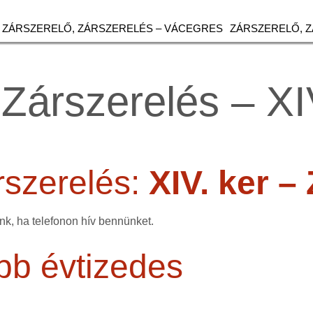
ZÁRSZERELŐ, ZÁRSZERELÉS – VÁCEGRES
ZÁRSZERELŐ, 
 Zárszerelés – XI
rszerelés:
XIV. ker –
k, ha telefonon hív bennünket.
bb évtizedes