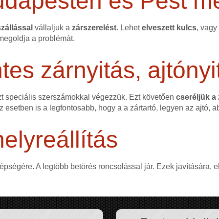
udapesten és Pest m
zállással
vállaljuk a
zárszerelést
. Lehet
elveszett kulcs
, vagy
egoldja a problémát.
s zárnyitás, ajtónyi
zt speciális szerszámokkal végezzük. Ezt követően
cseréljük a
ez esetben is a legfontosabb, hogy a a zártartó, legyen az ajtó, a
elyreállítás
 épségére. A legtöbb betörés roncsolással jár. Ezek javítására