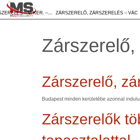
ZERELÉS – V. KER. –…
ZÁRSZERELŐ, ZÁRSZERELÉS – VÁC
Zárszerelő,
Zárszerelő, zá
Budapest minden kerületébe azonnal indulun
Zárszerelők tö