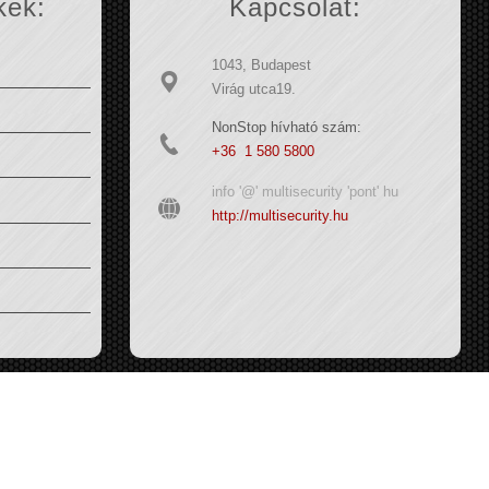
kek:
Kapcsolat:
1043, Budapest
Virág utca19.
NonStop hívható szám:
+36 1 580 5800
info '@' multisecurity 'pont' hu
http://multisecurity.hu