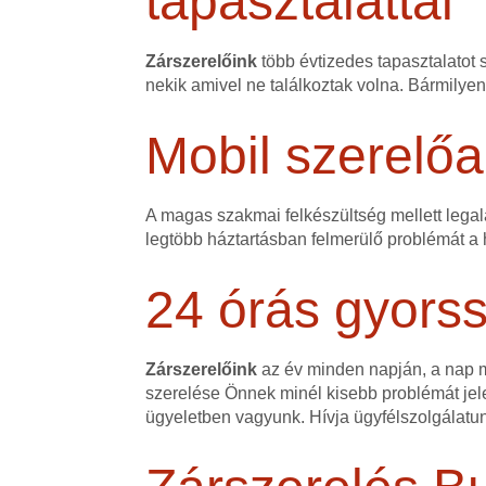
tapasztalattal
Zárszerelőink
több évtizedes tapasztalatot 
nekik amivel ne találkoztak volna. Bármilye
Mobil szerelőa
A magas szakmai felkészültség mellett legalá
legtöbb háztartásban felmerülő problémát a h
24 órás gyorss
Zárszerelőink
az év minden napján, a nap mi
szerelése Önnek minél kisebb problémát jele
ügyeletben vagyunk. Hívja ügyfélszolgálatu