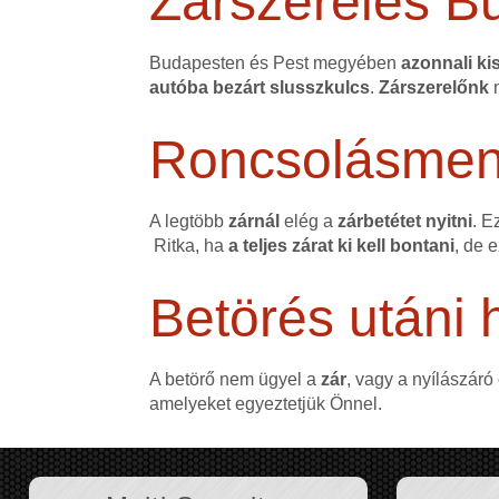
Zárszerelés B
Budapesten és Pest megyében
azonnali kis
autóba bezárt slusszkulcs
.
Zárszerelőnk
m
Roncsolásmente
A legtöbb
zárnál
elég a
zárbetétet nyitni
. E
Ritka, ha
a teljes zárat ki kell bontani
, de 
Betörés utáni h
A betörő nem ügyel a
zár
, vagy a nyílászáró
amelyeket egyeztetjük Önnel.