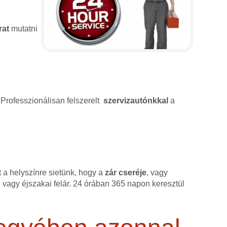
rat
mutatni
 Professzionálisan felszerelt
szervizautónkkal
a
 a helyszínre sietünk, hogy a
zár cseréje
, vagy
 vagy éjszakai felár. 24 órában 365 napon keresztül