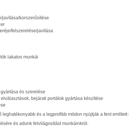
/javítása/korszerűsítése
zer
eréje/felszerelése/javítása
ajtók lakatos munkái
e gyártása és szerelése
 elválasztások, bejárati portálok gyártása készítése
ése
 leghatékonyabb és a legprofibb módon nyújtják a fent említett 
ésére és adunk felvilágosítást munkáinkról.