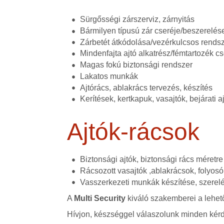
Sürgősségi zárszerviz, zárnyitás
Bármilyen típusú zár cseréje/beszerelése
Zárbetét átkódolása/vezérkulcsos rends
Mindenfajta ajtó alkatrész/fémtartozék cs
Magas fokú biztonsági rendszer
Lakatos munkák
Ajtórács, ablakrács tervezés, készítés
Kerítések, kertkapuk, vasajtók, bejárati 
Ajtók-rácsok
Biztonsági ajtók, biztonsági rács méretr
Rácsozott vasajtók ,ablakrácsok, folyosó
Vasszerkezeti munkák készítése, szerel
A
Multi Security
kiváló szakemberei a lehető
Hívjon, készséggel válaszolunk minden kérd