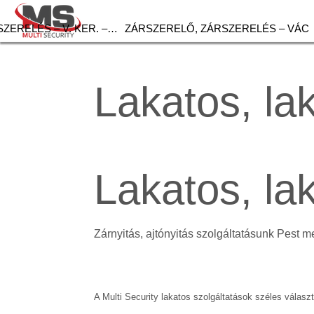
ZERELÉS – V. KER. –…
ZÁRSZERELŐ, ZÁRSZERELÉS – VÁC
Lakatos, la
Lakatos, l
Zárnyitás, ajtónyitás szolgáltatásunk Pest m
A Multi Security lakatos szolgáltatások széles választ