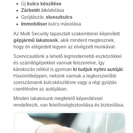
Új
kulcs készítése
Zárbetét
átkódolása
Gyújtászár,
slusszkulcs
Immobiliser
kulcs másolása
Az Multi Security tapasztalt szakemberei képesített
gépjármű lakatosok
, akik mindent megtesznek,
hogy ön elégedett legyen az elvégzett munkával.
Szervizautóink a lehető legmodernebb eszközökkel
és számítógépekkel vannak felszerelve, így
károkozás nélkül is gyorsan
ki tudjuk nyitni autóját
.
Hasonlóképpen, nekünk vannak a legkorszerűbb
szerszámaink kulcskészítésre vagy a régi gyújtás
cserélésére az autójában.
Minden lakatosunk megfelelő képesítéssel
rendelkezik, van felelősségbiztosítása és biztosítása.