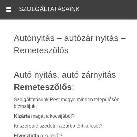
SZOLGÁLTATÁSAINK
Autónyitás – autózár nyitás –
Remeteszőlős
Autó nyitás, autó zárnyitás
Remeteszőlős
:
Szolgáltatásunk Pest megye minden településén
biztosítjuk.
Kizárta
magát a kocsijából?
Ki szeretné szedetni a zárba tört kulcsot?
Elvesztette
a kulcsát?