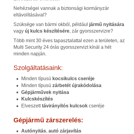
Nehézségei vannak a biztonsági kormányzár
eltávolításával?
Szüksége van bármi okból, például
jármű nyitására
vagy
új kulcs készítésére
, zár gyorsszervizre?
Több mint 30 éves tapasztalattal ezen a területen, az
Multi Security 24 órás gyorsszervizt kínál a hét
minden napján.
Szolgáltatásaink:
Minden típusú
kocsikulcs cseréje
Minden típusú
zárbetét újrakódolása
Gépjárművek nyitása
Kulcskészítés
Elveszett
távirányítós kulcsok
cseréje
Gépjármű zárszerelés:
Autónyitás
,
autó zárjavítás