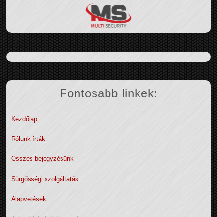
Fontosabb linkek:
Kezdőlap
Rólunk írták
Összes bejegyzésünk
Sürgősségi szolgáltatás
Alapvetések