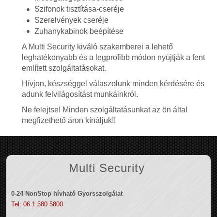
Szifonok tisztítása-cseréje
Szerelvények cseréje
Zuhanykabinok beépítése
A Multi Security kiváló szakemberei a lehető
leghatékonyabb és a legprofibb módon nyújtják a fent
említett szolgáltatásokat.
Hívjon, készséggel válaszolunk minden kérdésére és
adunk felvilágosítást munkáinkról.
Ne felejtse! Minden szolgáltatásunkat az ön által
megfizethető áron kínáljuk!!
Multi Security
0-24 NonStop hívható Gyorsszolgálat
Tel: 06 1 580 5800