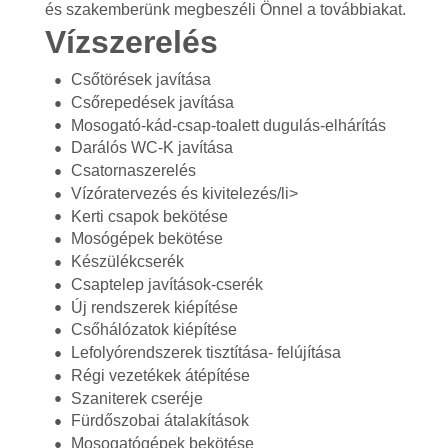
és szakemberünk megbeszéli Önnel a továbbiakat.
Vízszerelés
Csőtörések javítása
Csőrepedések javítása
Mosogató-kád-csap-toalett dugulás-elhárítás
Darálós WC-K javítása
Csatornaszerelés
Vízóratervezés és kivitelezés/li>
Kerti csapok bekötése
Mosógépek bekötése
Készülékcserék
Csaptelep javítások-cserék
Új rendszerek kiépítése
Csőhálózatok kiépítése
Lefolyórendszerek tisztítása- felújítása
Régi vezetékek átépítése
Szaniterek cseréje
Fürdőszobai átalakítások
Mosogatógépek bekötése