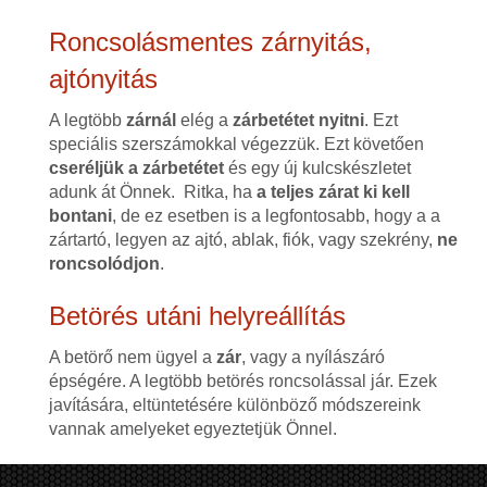
Roncsolásmentes zárnyitás,
ajtónyitás
A legtöbb
zárnál
elég a
zárbetétet nyitni
. Ezt
speciális szerszámokkal végezzük. Ezt követően
cseréljük a zárbetétet
és egy új kulcskészletet
adunk át Önnek. Ritka, ha
a teljes zárat ki kell
bontani
, de ez esetben is a legfontosabb, hogy a a
zártartó, legyen az ajtó, ablak, fiók, vagy szekrény,
ne
roncsolódjon
.
Betörés utáni helyreállítás
A betörő nem ügyel a
zár
, vagy a nyílászáró
épségére. A legtöbb betörés roncsolással jár. Ezek
javítására, eltüntetésére különböző módszereink
vannak amelyeket egyeztetjük Önnel.