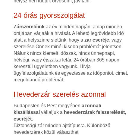
helyszínen tudjuk orvosolni, javítani.
24 órás gyorsszolgálat
Zárszerelőink
az év minden napján, a nap minden
órájában várjaák a hívását. A lehető legrövidebb idő
alatt a helyszínre sietünk, hogy a
zár cseréje
, vagy
szerelése Önnek minél kisebb problémát jelentsen.
Nálunk nincs kiemelt időszak, nincs ünnepnapi,
hétvégi, vagy éjszakai felár. 24 órában 365 napon
keresztül ügyeletben vagyunk. Hívja
ügyfélszolgálatunk és egyeztesse az időpontot, címet,
megoldandó problémát.
Hevederzár szerelés azonnal
Budapesten és Pest megyében
azonnali
kiszállással
vállaljuk a
hevederzárak felszerelését,
cseréjét
.
Biztonsági zár minden ajtótípusra. Különböző
hevederzárak közül választhat.