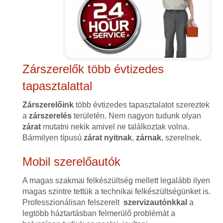
Zárszerelők több évtizedes
tapasztalattal
Zárszerelőink
több évtizedes tapasztalatot szereztek
a
zárszerelés
területén. Nem nagyon tudunk olyan
zárat
mutatni nekik amivel ne találkoztak volna.
Bármilyen típusú
zárat
nyitnak
,
zárnak
, szerelnek.
Mobil szerelőautók
A magas szakmai felkészültség mellett legalább ilyen
magas szintre tettük a technikai felkészültségünket is.
Professzionálisan felszerelt
szervizautónkkal
a
legtöbb háztartásban felmerülő problémát a