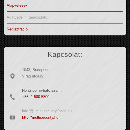
Alapvetések
Adatvédelmi tájékoztató
Regisztráció
Kapcsolat:
1043, Budapest
Virág utca19.
NonStop hívható szám:
+36 1 580 5800
info '@' multisecurity 'pont' hu
http://multisecurity.hu